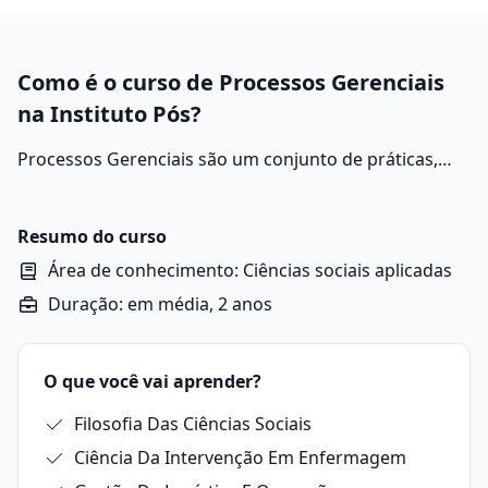
Como é o curso de Processos Gerenciais
na Instituto Pós?
Processos Gerenciais são um conjunto de práticas,
métodos e atividades que envolvem o planejamento, a
organização, a direção e o controle de recursos
dentro de uma empresa ou instituição, com o objetivo
Resumo do curso
de alcançar metas e resultados de forma eficiente.
Área de conhecimento: Ciências sociais aplicadas
Duração: em média, 2 anos
O que você vai aprender?
Filosofia Das Ciências Sociais
Ciência Da Intervenção Em Enfermagem