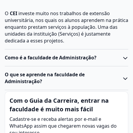
O
CEI
investe muito nos trabalhos de extensão
universitária, nos quais os alunos aprendem na prática
enquanto prestam serviços à população. Uma das
unidades da instituição (Serviços) é justamente
dedicada a esses projetos.
Como é a faculdade de Administração?
A
Administração
é distribuída entre diferentes áreas,
O que se aprende na faculdade de
com finalidades específicas e abordagens próprias.
Administração?
Entre as principais, é possível listar:
Recursos Humanos
: Foca no gerenciamento de
Administração é a área que controla recursos
Com o Guia da Carreira, entrar na
pessoas dentro da organização, abrangendo
financeiros, materiais e humanos em empresas,
recrutamento, seleção, treinamento, desenvolvimento
faculdade é muito mais fácil
adotando estratégias para o alcance das metas
profissional, avaliação de desempenho e
relações
organizacionais.
Suas práticas envolvem análise de
Cadastre-se e receba alertas por e-mail e
trabalhistas
, visando o alinhamento dos
custos, otimização de desempenho e planejamento
WhatsApp assim que chegarem novas vagas do
colaboradores com os objetivos da empresa.
técnico.
seu interesse.