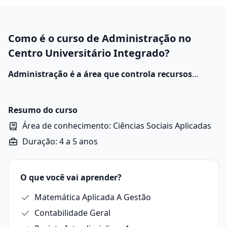
Como é o curso de Administração no
Centro Universitário Integrado?
Administração é a área que controla recursos
financeiros, materiais e humanos em empresas,
adotando estratégias para o alcance das metas
organizacionais.
Suas práticas envolvem análise de
Resumo do curso
custos, otimização de desempenho e planejamento
Área de conhecimento: Ciências Sociais Aplicadas
técnico.
Duração: 4 a 5 anos
O que você vai aprender?
Matemática Aplicada A Gestão
Contabilidade Geral