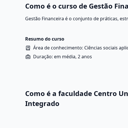
Como é o curso de Gestão Fina
Gestão Financeira é o conjunto de práticas, est
empresas, organizações ou mesmo pessoas para
de maneira eficiente, garantindo que o dinhei
obrigações sejam cumpridas e que haja crescim
Resumo do curso
Área de conhecimento: Ciências sociais apl
Duração: em média, 2 anos
Como é a faculdade Centro Uni
Integrado