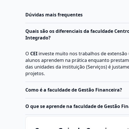
Dúvidas mais frequentes
Quais são os diferenciais da faculdade Centro
Integrado?
O
CEI
investe muito nos trabalhos de extensão u
alunos aprendem na prática enquanto prestam
das unidades da instituição (Serviços) é justam
projetos.
Como é a faculdade de Gestão Financeira?
O
curso de Gestão Financeira
é voltado para cap
O que se aprende na faculdade de Gestão Fin
administrar recursos financeiros de empresas, 
ensinando técnicas de planejamento, controle 
Gestão Financeira é o conjunto de práticas, est
Ele pode ser oferecido em modalidades presenc
utilizados por empresas, organizações ou me