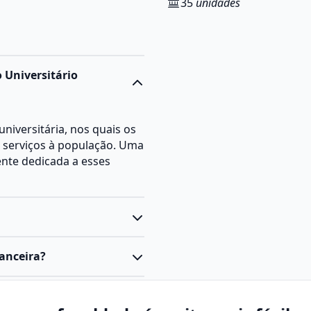
35
unidades
 Universitário
niversitária, nos quais os
 serviços à população. Uma
ente dedicada a esses
acitar profissionais a
anceira?
organizações e projetos,
e análise econômica.
ratégias e processos
iais, semipresenciais ou
smo pessoas para