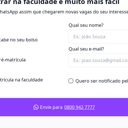
rar na faculdade é muito mais fácil
s) e
bacharelado
(4 anos),
ra eficiente, garantindo
 WhatsApp assim que chegarem novas vagas do seu interesse
 que as obrigações sejam
Qual seu nome?
tomada de decisões sobre
ustos e receitas.
cabe no seu bolso
tégias para alcançar
Qual seu e-mail?
mentos ou redução de
ré-matrícula
as e fluxo de caixa para
rdícios.
 aplicar recursos para
atrícula na faculdade
Quero ser notificado p
abilidade.
as, como financiamentos,
em dados financeiros.
ra manter a saúde
Envie para
0800 942 7777
itindo planejamento,
ntabilidade
,
economia
,
estimentos, análise de