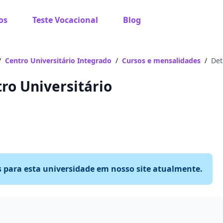
os
Teste Vocacional
Blog
/
Centro Universitário Integrado
/
Cursos e mensalidades
/
Det
ro Universitário
s para esta universidade em nosso site atualmente.