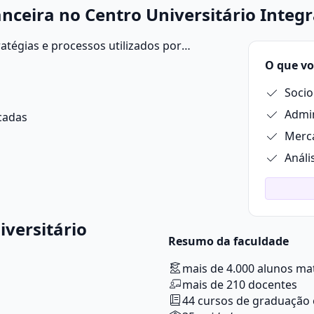
nceira no Centro Universitário Integ
ratégias e processos utilizados por
 administrar seus recursos financeiros
O que vo
ro seja usado de forma adequada, que as
Socio
ento sustentável.
Admin
icadas
Merca
Análi
versitário
Resumo da faculdade
mais de 4.000 alunos ma
mais de 210 docentes
44 cursos de graduação