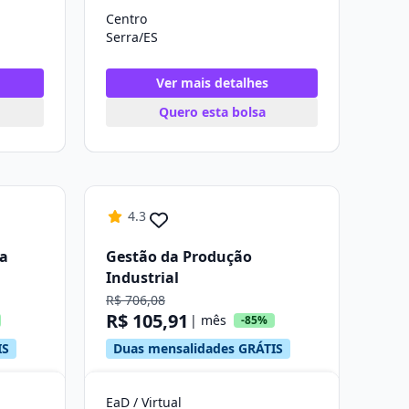
Centro
Serra/ES
Ver mais detalhes
Quero esta bolsa
4.3
da
Gestão da Produção
Industrial
R$ 706,08
R$ 105,91
| mês
-85%
IS
Duas mensalidades GRÁTIS
EaD / Virtual