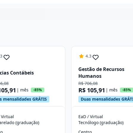
Continuar
.3
4.3
Gestão de Recursos
cias Contábeis
Humanos
06,08
R$ 706,08
105,91
R$ 105,91
| mês
| mês
-85%
-85%
s mensalidades GRÁTIS
Duas mensalidades GRÁT
 Virtual
EaD / Virtual
arelado (graduação)
Tecnólogo (graduação)
ro
Centro