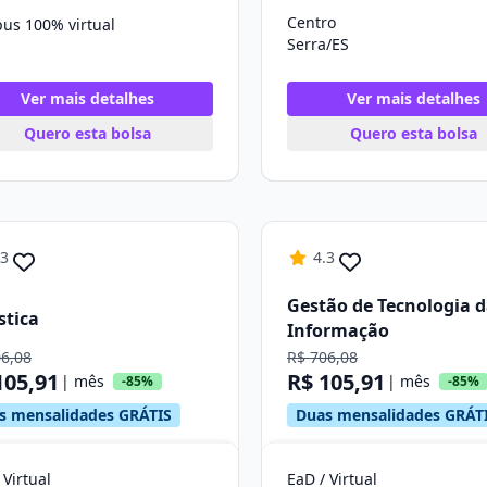
Centro
us 100% virtual
Serra/ES
Ver mais detalhes
Ver mais detalhes
Quero esta bolsa
Quero esta bolsa
.3
4.3
Gestão de Tecnologia 
stica
Informação
06,08
R$ 706,08
105,91
R$ 105,91
| mês
| mês
-85%
-85%
s mensalidades GRÁTIS
Duas mensalidades GRÁT
 Virtual
EaD / Virtual