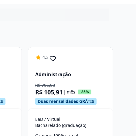
4.3
Administração
R$ 706,08
R$ 105,91
| mês
-85%
IS
Duas mensalidades GRÁTIS
EaD / Virtual
Bacharelado (graduação)
Campus 100% virtual