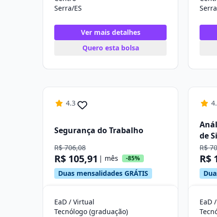
Serra/ES
Serra
Ver mais detalhes
Quero esta bolsa
4.3
4
Anál
Segurança do Trabalho
de S
R$ 706,08
R$ 7
R$ 105,91
R$ 
| mês
-85%
Duas mensalidades GRÁTIS
Dua
EaD / Virtual
EaD /
Tecnólogo (graduação)
Tecn