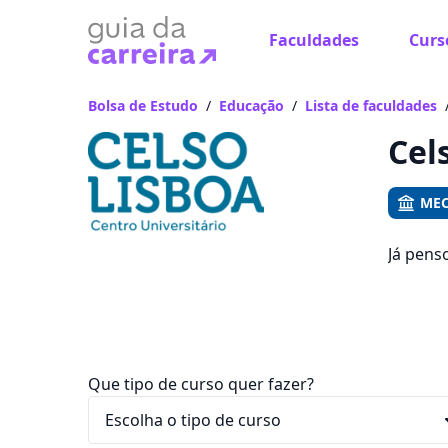
Faculdades
Curs
Já
Vam
Bolsa de Estudo
/
Educação
/
Lista de faculdades
Cel
MEC
Já pens
você po
e R$ 130
Que tipo de curso quer fazer?