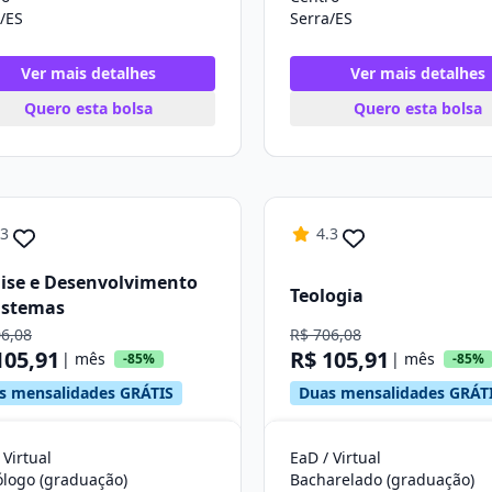
/ES
Serra/ES
Ver mais detalhes
Ver mais detalhes
Quero esta bolsa
Quero esta bolsa
.3
4.3
ise e Desenvolvimento
Teologia
istemas
06,08
R$ 706,08
105,91
R$ 105,91
| mês
| mês
-85%
-85%
s mensalidades GRÁTIS
Duas mensalidades GRÁT
 Virtual
EaD / Virtual
ólogo (graduação)
Bacharelado (graduação)