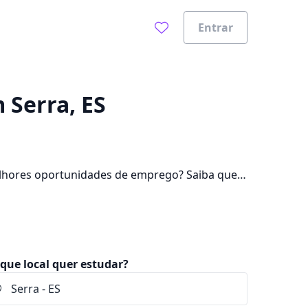
Entrar
0%
m Serra, ES
elhores oportunidades de emprego? Saiba que
e pagar mensalidades que ficam entre R$ 76,16
que local quer estudar?