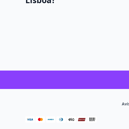
Lisboa?
Avi