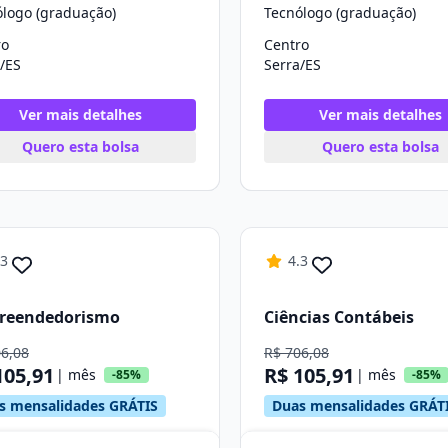
ólogo (graduação)
Tecnólogo (graduação)
ro
Centro
/ES
Serra/ES
Ver mais detalhes
Ver mais detalhes
Quero esta bolsa
Quero esta bolsa
.3
4.3
reendedorismo
Ciências Contábeis
06,08
R$ 706,08
105,91
R$ 105,91
| mês
| mês
-85%
-85%
s mensalidades GRÁTIS
Duas mensalidades GRÁT