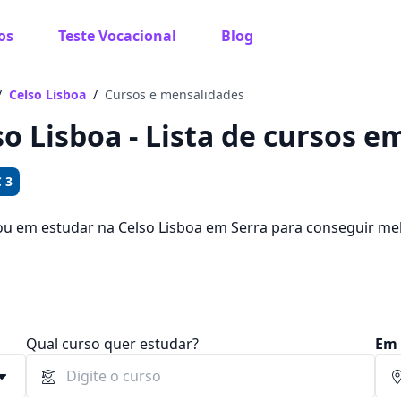
os
Teste Vocacional
Blog
 sabe o que você quer estudar?
os te guiar no caminho ideal para seus estudos
/
Celso Lisboa
/
Cursos e mensalidades
so Lisboa - Lista de cursos e
 3
Sim, já sei
ou em estudar na Celso Lisboa em Serra para conseguir m
de escolher entre 368 cursos e 2 campus na cidade, além d
,69.
Ainda não sei
Qual curso quer estudar?
Em 