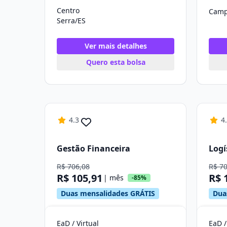
Centro
Camp
Serra/ES
Ver mais detalhes
Quero esta bolsa
4.3
4
Gestão Financeira
Logí
R$ 706,08
R$ 7
R$ 105,91
R$ 
| mês
-85%
Duas mensalidades GRÁTIS
Dua
EaD / Virtual
EaD /