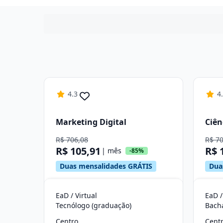
4.3
4
Marketing Digital
Ciên
R$ 706,08
R$ 7
R$ 105,91
R$ 
| mês
-85%
Duas mensalidades GRÁTIS
Dua
EaD / Virtual
EaD /
Tecnólogo (graduação)
Bach
Centro
Cent