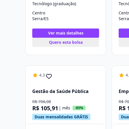
Tecnólogo (graduação)
Tecn
Centro
Cent
Serra/ES
Serra
Ver mais detalhes
Quero esta bolsa
4.3
4
Gestão da Saúde Pública
Emp
R$ 706,08
R$ 7
R$ 105,91
R$ 
| mês
-85%
Duas mensalidades GRÁTIS
Dua