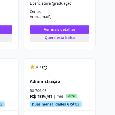
Licenciatura (graduação)
Centro
Araruama/RJ
Ver mais detalhes
Quero esta bolsa
4.3
Administração
R$ 706,08
R$ 105,91
| mês
-85%
IS
Duas mensalidades GRÁTIS