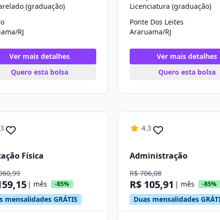
arelado (graduação)
Licenciatura (graduação)
ro
Ponte Dos Leites
uama/RJ
Araruama/RJ
Ver mais detalhes
Ver mais detalhes
Quero esta bolsa
Quero esta bolsa
.3
4.3
ação Física
Administração
060,99
R$ 706,08
159,15
R$ 105,91
| mês
| mês
-85%
-85%
s mensalidades GRÁTIS
Duas mensalidades GRÁT