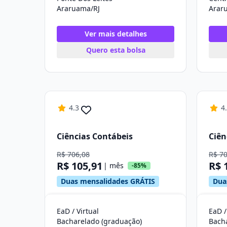
Araruama/RJ
Arar
Ver mais detalhes
Quero esta bolsa
4.3
4
Ciências Contábeis
Ciên
R$ 706,08
R$ 7
R$ 105,91
R$ 
| mês
-85%
Duas mensalidades GRÁTIS
Dua
EaD / Virtual
EaD /
Bacharelado (graduação)
Bach