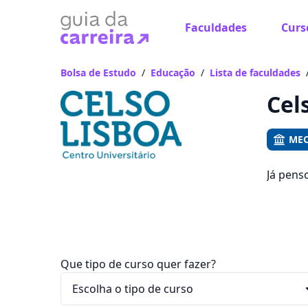
Faculdades
Curs
Já
Vam
Bolsa de Estudo
/
Educação
/
Lista de faculdades
Cel
MEC
Já pens
que voc
R$ 76,16
Que tipo de curso quer fazer?