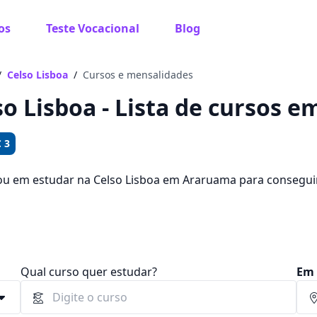
os
Teste Vocacional
Blog
 sabe o que você quer estudar?
os te guiar no caminho ideal para seus estudos
/
Celso Lisboa
/
Cursos e mensalidades
so Lisboa - Lista de cursos 
 3
Sim, já sei
ou em estudar na Celso Lisboa em Araruama para consegu
ê pode escolher entre 600 cursos e 3 campus na cidade, a
 e R$ 166,39.
Ainda não sei
Qual curso quer estudar?
Em 