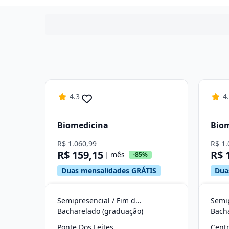
4.3
4
Biomedicina
Bio
R$ 1.060,99
R$ 1.
R$ 159,15
R$ 
| mês
-85%
Duas mensalidades GRÁTIS
Dua
Semipresencial / Fim de Semana
Bacharelado (graduação)
Bach
Ponte Dos Leites
Cent