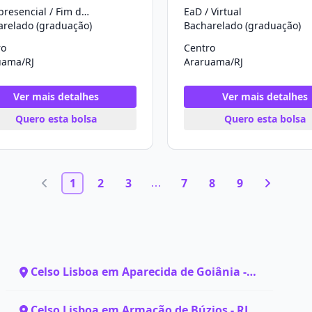
Semipresencial / Fim de Semana
EaD / Virtual
arelado (graduação)
Bacharelado (graduação)
ro
Centro
uama/RJ
Araruama/RJ
Ver mais detalhes
Ver mais detalhes
Quero esta bolsa
Quero esta bolsa
1
2
3
7
8
9
Celso Lisboa em Aparecida de Goiânia -
GO
Celso Lisboa em Armação de Búzios - RJ