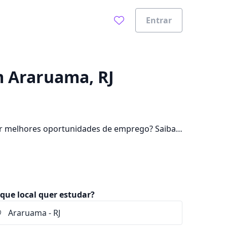
Entrar
0%
em Araruama, RJ
ir melhores oportunidades de emprego? Saiba
lém de pagar mensalidades que ficam entre
que local quer estudar?