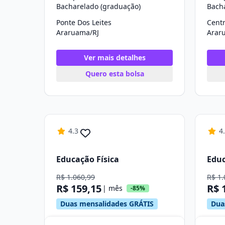
Bacharelado (graduação)
Bach
Ponte Dos Leites
Cent
Araruama/RJ
Arar
Ver mais detalhes
Quero esta bolsa
4.3
4
Educação Física
Educ
R$ 1.060,99
R$ 1.
R$ 159,15
R$ 
| mês
-85%
Duas mensalidades GRÁTIS
Dua