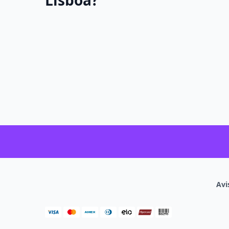
Lisboa?
Avi