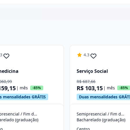
Continuar
.3
4.3
medicina
Serviço Social
060,99
R$ 687,66
159,15
R$ 103,15
| mês
| mês
-85%
-85%
s mensalidades GRÁTIS
Duas mensalidades GRÁT
Semipresencial / Fim de Semana
Semipresencial / Fim de Semana
arelado (graduação)
Bacharelado (graduação)
ro
Centro