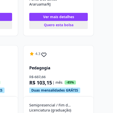
Araruama/RJ
Ver mais detalhes
Quero esta bolsa
4.3
Pedagogia
R$ 687,66
R$ 103,15
| mês
-85%
IS
Duas mensalidades GRÁTIS
Semipresencial / Fim de Semana
Licenciatura (graduação)