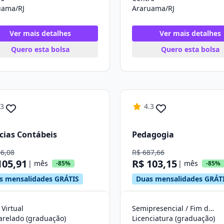
uama/RJ
Araruama/RJ
Ver mais detalhes
Ver mais detalhes
Quero esta bolsa
Quero esta bolsa
.3
4.3
cias Contábeis
Pedagogia
06,08
R$ 687,66
105,91
R$ 103,15
| mês
| mês
-85%
-85%
s mensalidades GRÁTIS
Duas mensalidades GRÁT
 Virtual
Semipresencial / Fim de Semana
arelado (graduação)
Licenciatura (graduação)