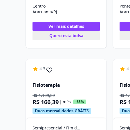
Centro
Ponte
Araruama/RJ
Arar
Ver mais detalhes
Quero esta bolsa
4.3
4
Fisioterapia
Fisi
R$ 1.109,29
R$ 1.
R$ 166,39
R$ 
| mês
-85%
Duas mensalidades GRÁTIS
Dua
Semipresencial / Fim de Semana