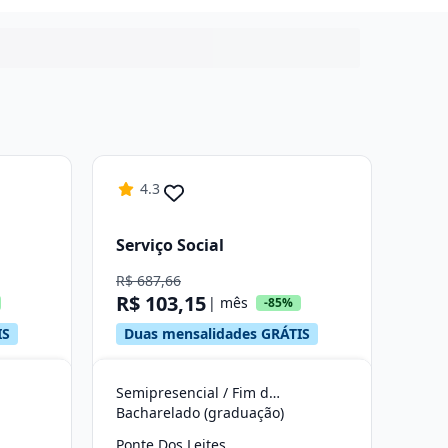
4.3
Serviço Social
R$ 687,66
R$ 103,15
| mês
-85%
IS
Duas mensalidades GRÁTIS
Semipresencial / Fim de Semana
Bacharelado (graduação)
Ponte Dos Leites