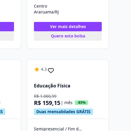
Centro
Araruama/RJ
Ver mais detalhes
Quero esta bolsa
4.3
Educação Física
R$ 1.060,99
R$ 159,15
| mês
-85%
IS
Duas mensalidades GRÁTIS
Semipresencial / Fim de Semana