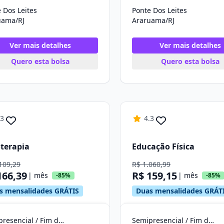
 Dos Leites
Ponte Dos Leites
uama/RJ
Araruama/RJ
Ver mais detalhes
Ver mais detalhes
Quero esta bolsa
Quero esta bolsa
.3
4.3
oterapia
Educação Física
109,29
R$ 1.060,99
166,39
R$ 159,15
| mês
| mês
-85%
-85%
s mensalidades GRÁTIS
Duas mensalidades GRÁT
Semipresencial / Fim de Semana
Semipresencial / Fim de Semana