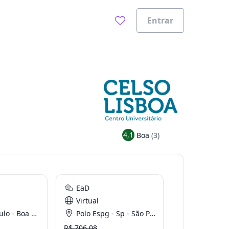
Entrar
4,1
Boa
(3)
EaD
Virtual
Boa Vista - Sp
Polo Espg - Sp - São Paulo
R$ 706.08