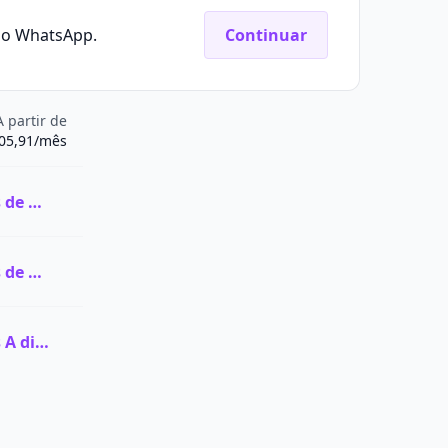
elo WhatsApp.
Continuar
A partir de
05,91/mês
Ver todas as vagas de Graduação na Celso Lisboa
Ver todas as vagas de Pós-graduação na Celso Lisboa
Ver todas as vagas A distância (EaD) na Celso Lisboa