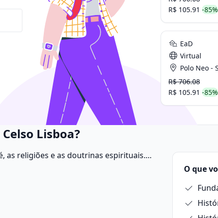
R$ 105.91
-85%
EaD
Virtual
Polo Neo - Sp 
R$ 706.08
R$ 105.91
-85%
 Celso Lisboa?
 as religiões e as doutrinas espirituais.
nificado da existência humana e as
O que vo
Funda
Histó