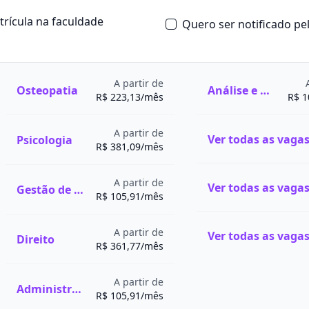
 entre o sagrado e o
atrícula na faculdade
Quero ser notificado p
 das religiões, que analisa
ias religiosas sob
tica e cultural.
A partir de
Osteopatia
Análise e Desenvolvimento de Sistemas
lcorão ou outros escritos
R$ 223,13/mês
R$ 1
rítica e racional;
A partir de
Psicologia
cultura e na moral;
R$ 381,09/mês
sadores voltados ao
es humanos.
A partir de
Gestão de Recursos Humanos
R$ 105,91/mês
da fé);
A partir de
Direito
dos);
R$ 361,77/mês
omunidades religiosas);
A partir de
 tradições).
Administração
R$ 105,91/mês