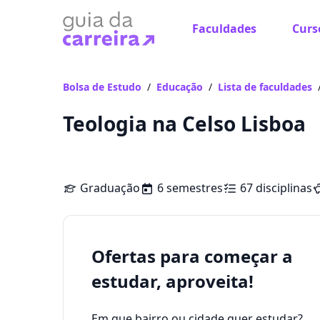
Faculdades
Curs
Bolsa de Estudo
/
Educação
/
Lista de faculdades
Teologia na Celso Lisboa
Graduação
6 semestres
67 disciplinas
Ofertas para começar a
estudar, aproveita!
Em que bairro ou cidade quer estudar?