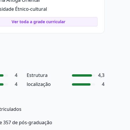
ria Antiga Oriental
sidade Étnico-cultural
Ver toda a grade curricular
4
Estrutura
4,3
4
localização
4
triculados
 e 357 de pós-graduação