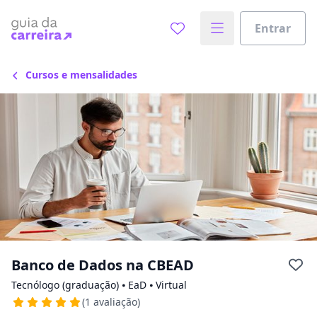
Escolha de unidade
Escolher unidade
Entrar
Onde quer estudar?
Cursos e mensalidades
Distâncias calculadas à partir de São Paulo, SP.
Ops! Não encontramos nenhuma
unidade
Verifique se digitou corretamente, ou experimente
buscar por outras unidades.
Banco de Dados na CBEAD
Tecnólogo (graduação) ⦁ EaD ⦁ Virtual
(1 avaliação)