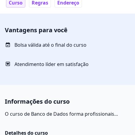
Curso
Regras
Endereço
Vantagens para você
Bolsa válida até o final do curso
Atendimento líder em satisfação
Informações do curso
O curso de Banco de Dados forma profissionais
habilitados a trabalhar com programas que analisam
grandes fluxos de dados. Ao final do curso, o aluno
Detalhes do curso
poderá desenvolver e gerenciar grandes bancos de