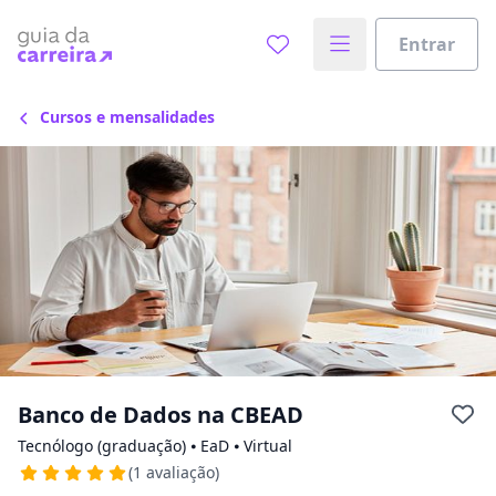
Escolha de unidade
Escolher unidade
Entrar
Onde quer estudar?
Cursos e mensalidades
Distâncias calculadas à partir de São Paulo, SP.
Ops! Não encontramos nenhuma
unidade
Verifique se digitou corretamente, ou experimente
buscar por outras unidades.
Banco de Dados na CBEAD
Tecnólogo (graduação) ⦁ EaD ⦁ Virtual
(1 avaliação)