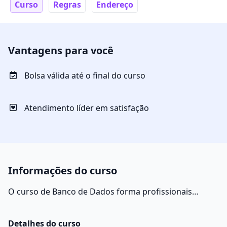
Curso
Regras
Endereço
Vantagens para você
Bolsa válida até o final do curso
Atendimento líder em satisfação
Informações do curso
O curso de Banco de Dados forma profissionais
habilitados a trabalhar com programas que analisam
grandes fluxos de dados. Ao final do curso, o aluno
Detalhes do curso
poderá desenvolver e gerenciar grandes bancos de