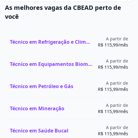
A metodologia do programa é suportada por
As melhores vagas da CBEAD perto de
modalidades presencial e à distância (EaD), atendendo
você
a demanda de estudantes que buscam consolidar o
aprendizado por meio da prática presencial e alunos
que desejam conciliar os estudos com obrigações
adicionais.
A partir de
Técnico em Refrigeração e Climatização
R$ 115,99/mês
Bacharelado em História
O bacharelado em História forma historiadores, aptos
a atuar em áreas que transcendem o meio
A partir de
Técnico em Equipamentos Biomédicos
educacional. O curso tem duração média de 4 anos,
R$ 115,99/mês
com carga horária mínima estipulada pelo MEC de
aproximadamente 3.000 horas, podendo variar entre
A partir de
Técnico em Petróleo e Gás
as instituições.
R$ 115,99/mês
O currículo inclui disciplinas teóricas e práticas,
abordando história geral, história do Brasil, métodos
A partir de
Técnico em Mineração
de pesquisa histórica e análises interdisciplinares.
R$ 115,99/mês
Atividades práticas, como análises documentais,
organização de arquivos históricos e estudos de
A partir de
Técnico em Saúde Bucal
campo, também são integradas, assim como o estágio
R$ 115,99/mês
supervisionado e o trabalho de conclusão de curso