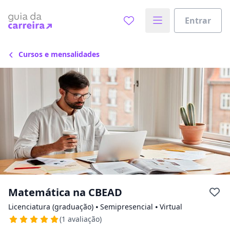
Escolha de unidade
Escolher unidade
Entrar
Onde quer estudar?
Cursos e mensalidades
Distâncias calculadas à partir de São Paulo, SP.
Ops! Não encontramos nenhuma
unidade
Verifique se digitou corretamente, ou experimente
buscar por outras unidades.
Matemática na CBEAD
Licenciatura (graduação) ⦁ Semipresencial ⦁ Virtual
(1 avaliação)