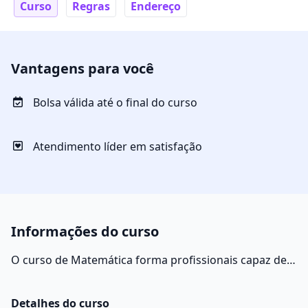
Curso
Regras
Endereço
Vantagens para você
Bolsa válida até o final do curso
Atendimento líder em satisfação
Informações do curso
O curso de Matemática forma profissionais capaz de
usar a lógica na formulação de teorias e no teste de
hipóteses, de desenvolver aplicações de cálculos na
Detalhes do curso
pesquisa e na ciência aplicada, criar fórmulas e bancos