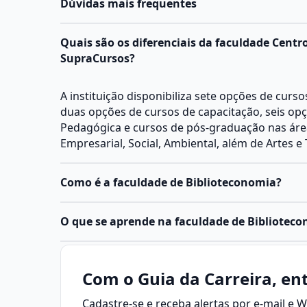
Dúvidas mais frequentes
Quais são os diferenciais da faculdade Centr
SupraCursos?
A instituição disponibiliza sete opções de curs
duas opções de cursos de capacitação, seis op
Pedagógica e cursos de pós-graduação nas área
Empresarial, Social, Ambiental, além de Artes e 
Como é a faculdade de Biblioteconomia?
O
curso de Biblioteconomia
é uma graduação da
O que se aprende na faculdade de Bibliotec
Aplicadas, geralmente oferecida como bachar
de quatro anos.
Em resumo:
A formação combina teoria e prática para prepa
Área responsável por organizar, gerenciar e d
Com o Guia da Carreira, ent
com gestão da informação, organização de acerv
diferentes formatos.
serviços de biblioteca e mediação de leitura.
Cadastre-se e receba alertas por e-mail e
Inclui técnicas de catalogação, classificação, 