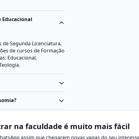
o Educacional
os de Segunda Licenciatura,
ções de cursos de Formação
s: Educacional,
Teologia.
s Ciências Sociais
onomia?
elado, com duração média
rar o estudante a lidar
isseminar informações em
rar na faculdade é muito mais fácil
os, tecnologias digitais,
 WhatsApp assim que chegarem novas vagas do seu interesse
preservação e recuperação de