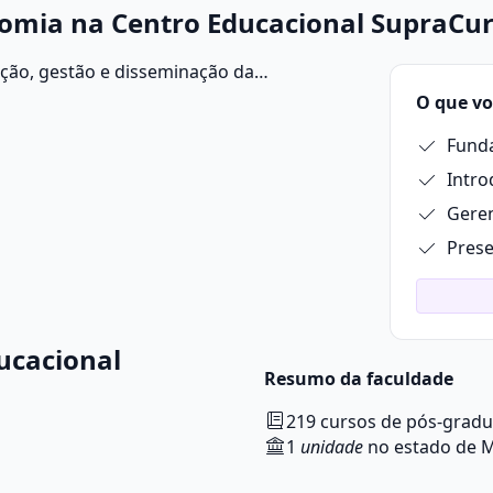
nomia na Centro Educacional SupraCu
ação, gestão e disseminação da
 técnicas e métodos para coletar,
O que vo
r materiais informacionais, como livros,
Funda
ros e bases de dados.
Intro
Gere
Pres
ucacional
Resumo da faculdade
219 cursos de pós-grad
1
unidade
no estado de M