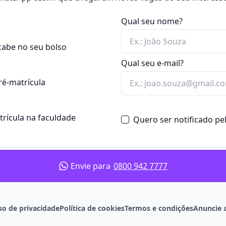
ciplinas teóricas,
xtensão e estágios
Qual seu nome?
do a facilitar o acesso ao
ação, gestão e disseminação
cabe no seu bolso
almente no formato
olve técnicas e métodos
Qual seu e-mail?
isponibilizar materiais
, tecnologia e humanidades.
s, periódicos, arquivos
ré-matrícula
ndexação, preservação e
nas, Sociais Aplicadas e
ional e mediação cultural.
ar o acesso ao conhecimento
atrícula na faculdade
Quero ser notificado p
e bibliotecas e
bases de
iedade.
 participação em projetos
 de Biblioteconomia
Envie para
0800 942 7777
, centros de documentação,
so de privacidade
Política de cookies
Termos e condições
Anuncie 