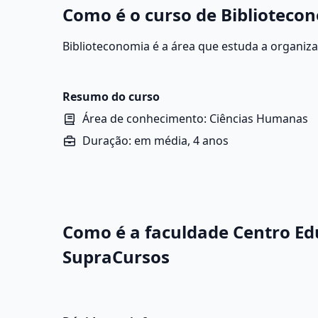
Como é o curso de Biblioteco
Biblioteconomia é a área que estuda a organiz
informação em diferentes suportes. Ela envolve
catalogar, classificar, preservar e disponibiliza
documentos digitais, periódicos, arquivos sono
Resumo do curso
Área de conhecimento: Ciências Humanas
Duração: em média, 4 anos
Como é a faculdade Centro Ed
SupraCursos