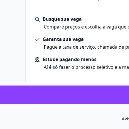
Ao longo da graduação, o aluno participa de dis
materiais informacionais.
atividades práticas, laboratórios, projetos de e
É um campo das Ciências Sociais Aplicadas volta
supervisionados.
Busque sua vaga
conhecimento e à informação.
Principais características do curso
Biblioteconomia é a área que estuda a organiz
Compare preços e escolha a vaga que 
Graduação com duração média de 4 anos, ger
da informação em diferentes suportes. Ela env
bacharelado.
Garanta sua vaga
para coletar, catalogar, classificar, preservar e d
Base teórica em Ciência da Informação, gestão
informacionais, como livros, documentos digitai
Pague a taxa de serviço, chamada de p
Disciplinas sobre catalogação, classificação, i
sonoros e bases de dados.
curadoria de acervos.
A área combina fundamentos das Ciências Huma
Estude pagando menos
Estudos sobre leitura, comportamento informac
da Ciência da Informação, com foco em facilit
Aí é só fazer o processo seletivo e a m
Uso de ferramentas tecnológicas para gestão d
e promover a mediação entre informação e soc
dados
.
Atividades práticas, estágios supervisionados e
de extensão.
Encontre bolsas de estudo para o curso
Formação voltada para atuação em bibliotecas
arquivos e unidades de informação.
Avi