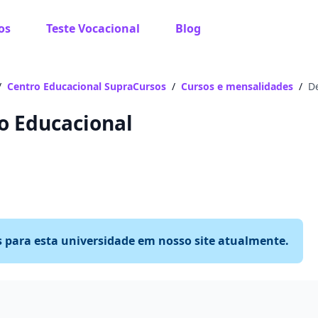
os
Teste Vocacional
Blog
/
Centro Educacional SupraCursos
/
Cursos e mensalidades
/
De
o Educacional
s para esta universidade em nosso site atualmente.