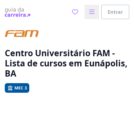
Entrar
Já sabe o que você quer estudar?
Vamos te guiar no caminho ideal para seus estudos
0%
Centro Universitário FAM -
Lista de cursos em Eunápolis,
Sim, já sei
BA
MEC 3
Ainda não sei