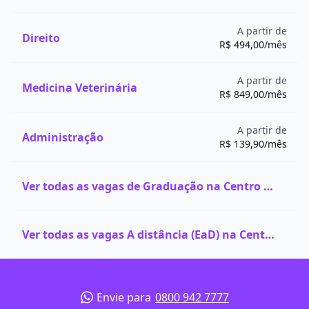
duração de 2 a 3 anos e carga horária em torno de
2.400 horas, oferece uma formação intermediária.
A partir de
Direito
O foco está na aplicação prática dos conceitos de
R$ 494,00/mês
design, com ênfase no uso de tecnologias e
ferramentas digitais. Assim como no bacharelado, o
A partir de
Medicina Veterinária
estágio é obrigatório, e os alunos são preparados
R$ 849,00/mês
para ingressar prontamente no mercado de trabalho.
Quais são as melhores faculdades de Design de
A partir de
Interiores do Brasil?
Administração
R$ 139,90/mês
Confira as melhores faculdades de Design de
Interiores do Brasil, segundo o Guia da Faculdade
2024, uma avaliação realizada anualmente pelo jornal
Ver todas as vagas de Graduação na Centro Universitário FAM
O Estado de S. Paulo (Estadão) em parceria com a
Quero Bolsa. O indicador atribui uma nota variável de
1 a 5. Na edição 2024, 30 cursos foram avaliados com
Ver todas as vagas A distância (EaD) na Centro Universitário FAM
nota 4 e, 10 destes cursos, foram listados abaixo:
Instituição
Nota
Cidade
Bento
Centro Universitário da Serra Gaúcha
4
Gonçalves-
Envie para
0800 942 7777
- FSG