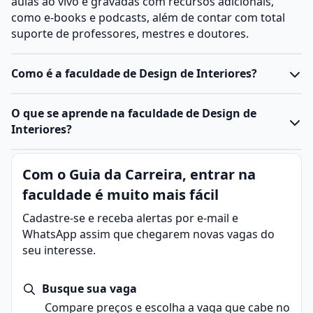
aulas ao vivo e gravadas com recursos adicionais,
como e-books e podcasts, além de contar com total
suporte de professores, mestres e doutores.
Como é a faculdade de Design de Interiores?
O curso de Design de Interiores prepara designers
O que se aprende na faculdade de Design de
para planejar, projetar e decorar espaços internos,
Interiores?
equilibrando estética, funcionalidade e conforto.
Durante a graduação ou curso técnico, os estudantes
Design de Interiores
é a área responsável por
Com o Guia da Carreira, entrar na
aprendem conceitos de composição,
ergonomia
,
planejar, projetar e decorar espaços internos, com
iluminação, design de mobiliário, técnicas de
faculdade é muito mais fácil
estética e conforto
.
representação gráfica e
história do design
.
O profissional da área, denominado de
designer de
Cadastre-se e receba alertas por e-mail e
Além disso, desenvolvem habilidades para utilizar
interiores
, busca
criar ambientes que atendam às
WhatsApp assim que chegarem novas vagas do
softwares de modelagem 3D
e ferramentas de
necessidades e preferências dos clientes
,
seu interesse.
desenho técnico
, essenciais para a elaboração de
considerando
aspectos como iluminação, cores,
projetos detalhados e realistas.
mobiliário, revestimentos e acessórios decorativos
.
A carga horária e a duração do curso podem variar
Busque sua vaga
Além disso, ele leva em conta
fatores ergonômicos,
conforme a instituição e o grau acadêmico (técnico,
Compare preços e escolha a vaga que cabe no
acústicos e sustentáveis
, promovendo a qualidade de