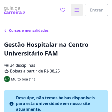
Entrar
Cursos e mensalidades
Gestão Hospitalar na Centro
Universitário FAM
34 disciplinas
Bolsas a partir de R$ 38,25
4,6
Muito boa
(11)
Desculpe, não temos bolsas disponíveis
para esta universidade em nosso site
atualmente.