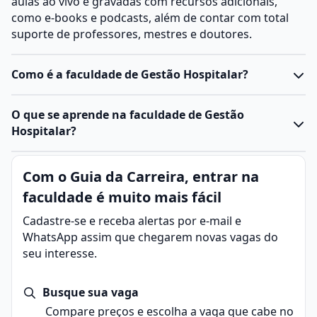
aulas ao vivo e gravadas com recursos adicionais,
como e-books e podcasts, além de contar com total
suporte de professores, mestres e doutores.
Como é a faculdade de Gestão Hospitalar?
O
curso de Gestão Hospitalar
forma profissionais para
O que se aprende na faculdade de Gestão
administrar serviços de saúde, com foco em
Hospitalar?
planejamento, gestão de equipes, organização de
processos, qualidade assistencial e uso de recursos.
Em resumo:
Com o Guia da Carreira, entrar na
A graduação costuma ser oferecida como
tecnológico
,
Gestão Hospitalar envolve administrar recursos,
com duração média de dois a três anos, em formato
faculdade é muito mais fácil
equipes e processos em hospitais, clínicas e serviços
presencial ou a distância. A formação combina
de saúde, garantindo eficiência, segurança e
Cadastre-se e receba alertas por e-mail e
conteúdos de
administração
e
saúde
, além de
qualidade no atendimento.
WhatsApp assim que chegarem novas vagas do
disciplinas voltadas a
legislação
,
logística
,
finanças
e
O curso de Gestão Hospitalar forma profissionais com
seu interesse.
tecnologias do setor.
conhecimentos em administração, finanças,
Geralmente é um curso superior tecnológico, com
legislação, logística, qualidade e tecnologia aplicada à
duração de 2 a 3 anos.
Busque sua vaga
saúde.
Pode ser feito presencialmente ou na modalidade EaD.
Compare preços e escolha a vaga que cabe no
O gestor hospitalar atua em hospitais, clínicas,