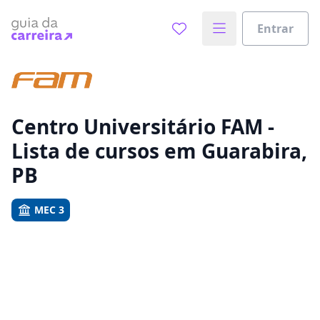
Entrar
Já sabe o que você quer estudar?
Vamos te guiar no caminho ideal para seus estudos
0%
Centro Universitário FAM -
Lista de cursos em Guarabira,
Sim, já sei
PB
MEC 3
Ainda não sei