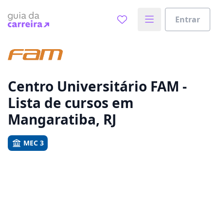
Entrar
Já sabe o que você quer estudar?
Vamos te guiar no caminho ideal para seus estudos
0%
Centro Universitário FAM -
Lista de cursos em
Sim, já sei
Mangaratiba, RJ
MEC 3
Ainda não sei