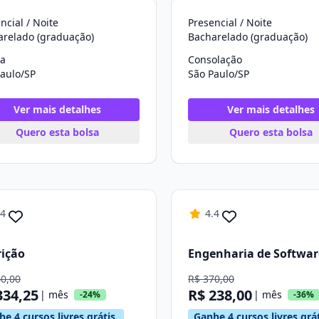
ncial / Noite
Presencial / Noite
arelado (graduação)
Bacharelado (graduação)
a
Consolação
aulo/SP
São Paulo/SP
Ver mais detalhes
Ver mais detalhes
Quero esta bolsa
Quero esta bolsa
.4
4.4
ição
Engenharia de Softwar
40,00
R$ 370,00
334,25
R$ 238,00
| mês
| mês
-24%
-36%
e 4 cursos livres grátis.
Ganhe 4 cursos livres grát