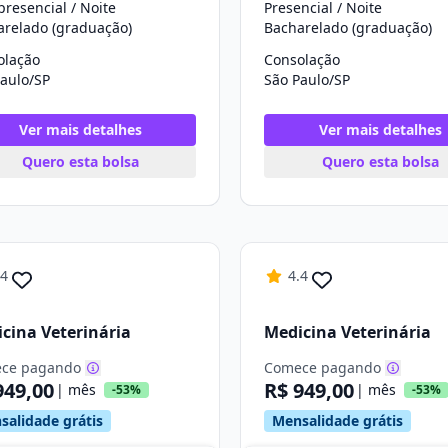
resencial / Noite
Presencial / Noite
arelado (graduação)
Bacharelado (graduação)
olação
Consolação
aulo/SP
São Paulo/SP
Ver mais detalhes
Ver mais detalhes
Quero esta bolsa
Quero esta bolsa
.4
4.4
cina Veterinária
Medicina Veterinária
ce pagando
Comece pagando
949,00
R$ 949,00
| mês
| mês
-53%
-53%
salidade grátis
Mensalidade grátis