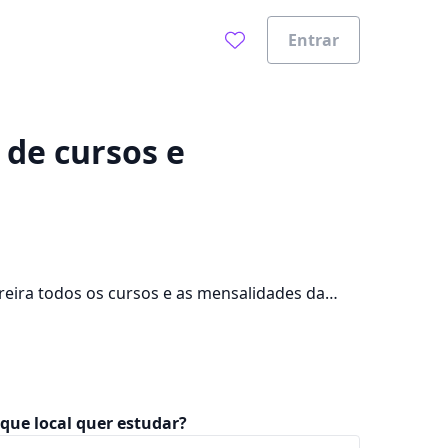
Entrar
0%
 de cursos e
reira todos os cursos e as mensalidades da
e que oferece mensalidades entre R$ 89,00 e
que local quer estudar?