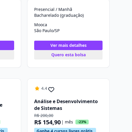
Presencial / Manhã
Bacharelado (graduação)
Mooca
São Paulo/SP
Ver mais detalhes
Quero esta bolsa
4.4
Análise e Desenvolvimento
e
de Sistemas
R$ 200,00
R$ 154,90
| mês
-23%
is.
Ganhe 4 cursos livres grátis.