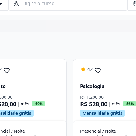
Continuar
.4
4.4
ito
Psicologia
300,00
R$ 1.200,00
520,00
R$ 528,00
| mês
| mês
-60%
-56%
salidade grátis
Mensalidade grátis
ncial / Noite
Presencial / Noite