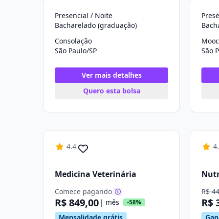
Presencial / Noite
Prese
Bacharelado (graduação)
Bach
Consolação
Mooc
São Paulo/SP
São P
Ver mais detalhes
Quero esta bolsa
4.4
4
Medicina Veterinária
Nutr
Comece pagando
R$ 4
R$ 849,00
R$ 
| mês
-58%
Mensalidade grátis
Ganh