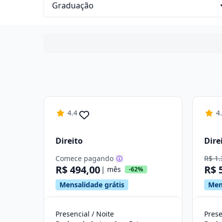
4.4
4
Direito
Dire
Comece pagando
R$ 1.
R$ 494,00
R$ 
| mês
-62%
Mensalidade grátis
Men
Presencial / Noite
Prese