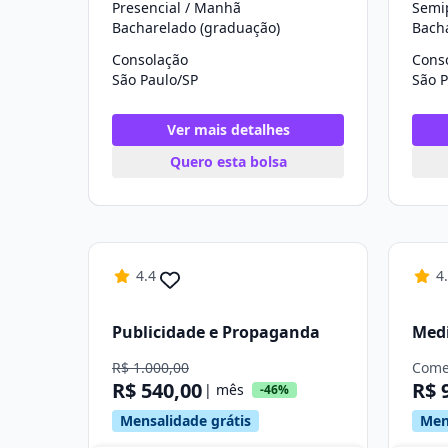
Presencial / Manhã
Semip
Bacharelado (graduação)
Bach
Consolação
Cons
São Paulo/SP
São P
Ver mais detalhes
Quero esta bolsa
4.4
4
Publicidade e Propaganda
Medi
R$ 1.000,00
Come
R$ 540,00
R$ 
| mês
-46%
Mensalidade grátis
Men