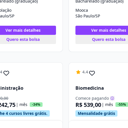
arelado (graduação)
Bacharelado (graduação)
olação
Mooca
aulo/SP
São Paulo/SP
Ver mais detalhes
Ver mais detalhes
Quero esta bolsa
Quero esta bolsa
.4
4.4
inistração
Biomedicina
70,00
Comece pagando
242,75
R$ 539,00
| mês
| mês
-34%
-55%
e 4 cursos livres grátis.
Mensalidade grátis