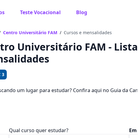
os
Teste Vocacional
Blog
 sabe o que você quer estudar?
os te guiar no caminho ideal para seus estudos
/
Centro Universitário FAM
/
Cursos e mensalidades
tro Universitário FAM - Lista
salidades
Sim, já sei
 3
scando um lugar para estudar? Confira aqui no Guia da Car
Universitário FAM, uma faculdade presente em 615 cidades 
Ainda não sei
00 em 58 cursos.
Qual curso quer estudar?
Em 