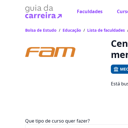
Faculdades
Curs
Já
Vam
Bolsa de Estudo
/
Educação
/
Lista de faculdades
Cen
men
MEC
Está bu
Centro 
R$ 949,
Que tipo de curso quer fazer?