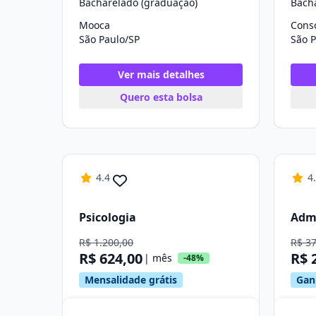
Bacharelado (graduação)
Bach
Mooca
Cons
São Paulo/SP
São P
Ver mais detalhes
Quero esta bolsa
4.4
4
Psicologia
Adm
R$ 1.200,00
R$ 3
R$ 624,00
R$ 
| mês
-48%
Mensalidade grátis
Ganh