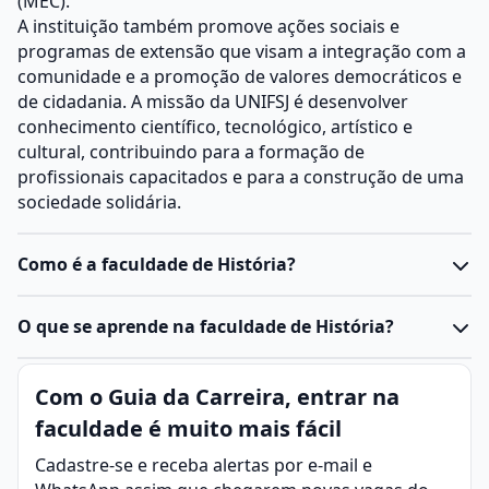
(MEC).
A instituição também promove ações sociais e
programas de extensão que visam a integração com a
comunidade e a promoção de valores democráticos e
de cidadania. A missão da UNIFSJ é desenvolver
conhecimento científico, tecnológico, artístico e
cultural, contribuindo para a formação de
profissionais capacitados e para a construção de uma
sociedade solidária.
Como é a faculdade de História?
O
curso de História
é desenvolvido em
nível de
O que se aprende na faculdade de História?
bacharelado
ou
licenciatura
, com duração média de
quatro anos e uma carga horária que varia entre 3.000
História é a área que estuda as ações humanas ao
Com o Guia da Carreira, entrar na
e 3.200 horas.
decorrer do tempo, buscando compreender eventos,
Segundo definido pelo pelo Ministério da Educação
faculdade é muito mais fácil
culturas e transformações que moldaram a sociedade.
(MEC), por meio das Diretrizes Curriculares Nacionais
Por meio da consulta de fontes, como documentos,
Cadastre-se e receba alertas por e-mail e
(DCNs), a formação é agrupada em três eixos que
artefatos e relatos orais, a ciência analisa o passado e