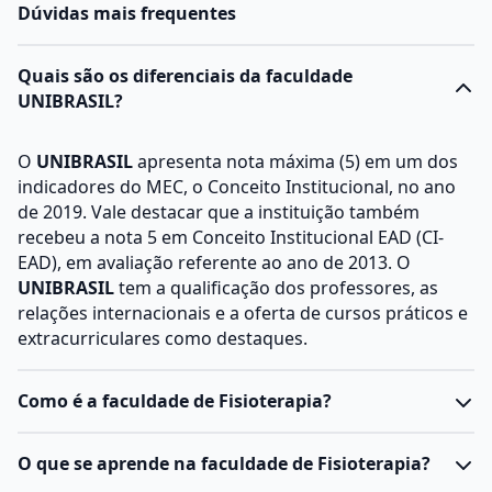
Dúvidas mais frequentes
Quais são os diferenciais da faculdade
UNIBRASIL?
O
UNIBRASIL
apresenta nota máxima (5) em um dos
indicadores do MEC, o Conceito Institucional, no ano
de 2019. Vale destacar que a instituição também
recebeu a nota 5 em Conceito Institucional EAD (CI-
EAD), em avaliação referente ao ano de 2013. O
UNIBRASIL
tem a qualificação dos professores, as
relações internacionais e a oferta de cursos práticos e
extracurriculares como destaques.
Como é a faculdade de Fisioterapia?
O
curso de Fisioterapia
é uma graduação voltada para
O que se aprende na faculdade de Fisioterapia?
a formação de profissionais capazes de prevenir,