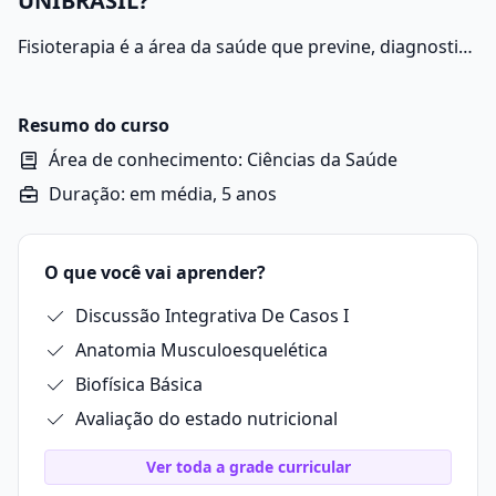
UNIBRASIL?
Fisioterapia é a área da saúde que previne, diagnostica
e trata disfunções do movimento humano, com o
objetivo de restaurar a mobilidade e as funções
musculoesqueléticas de pacientes.
Resumo do curso
Área de conhecimento: Ciências da Saúde
Duração: em média, 5 anos
O que você vai aprender?
Discussão Integrativa De Casos I
Anatomia Musculoesquelética
Biofísica Básica
Avaliação do estado nutricional
Ver toda a grade curricular