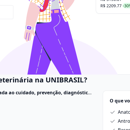
R$ 2209.77
-30
eterinária na UNIBRASIL?
cada ao cuidado, prevenção, diagnóstico
ndo domésticos, de produção e
O que vo
Antro