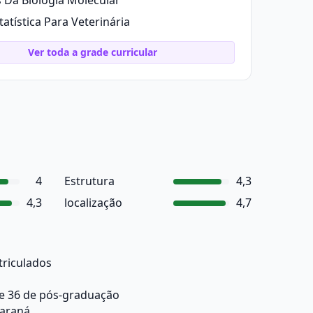
 Da Biologia Molecular
tatística Para Veterinária
Ver toda a grade curricular
4
Estrutura
4,3
4,3
localização
4,7
triculados
e 36 de pós-graduação
Paraná