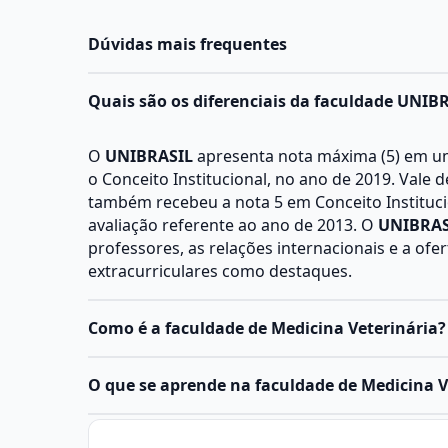
Dúvidas mais frequentes
Quais são os diferenciais da faculdade UNIB
O
UNIBRASIL
apresenta nota máxima (5) em u
o Conceito Institucional, no ano de 2019. Vale d
também recebeu a nota 5 em Conceito Instituci
avaliação referente ao ano de 2013. O
UNIBRAS
professores, as relações internacionais e a ofer
extracurriculares como destaques.
Como é a faculdade de Medicina Veterinária?
O curso de Medicina Veterinária é uma gradua
O que se aprende na faculdade de Medicina V
anos (10 semestres) e combina aulas teóricas e 
saúde animal e pública. Ele abrange diversas á
Medicina Veterinária é a área da saúde dedi