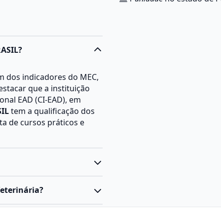
RASIL?
m dos indicadores do MEC,
estacar que a instituição
onal EAD (CI-EAD), em
IL
tem a qualificação dos
ta de cursos práticos e
ção que geralmente dura 5
eterinária?
práticas voltadas para a
reas, como anatomia,
cada ao cuidado,