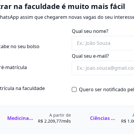
médica e cirúrgica de
nças em animais,
rar na faculdade é muito mais fácil
zoonoses.
s.
 WhatsApp assim que chegarem novas vagas do seu interesse
o, também atua na
ários e estágios
es (doenças transmissíveis
Qual seu nome?
os de origem animal e na
 companhia, produção e
cabe no seu bolso
ar em inspeção de
 companhia, produção e
Qual seu e-mail?
co.
ojetos de extensão e
 prepara para saúde pública
ré-matrícula
ios são fundamentais, pois
a científica e inspeção de
 da medicina veterinária,
atrícula na faculdade
Quero ser notificado p
ais, segurança e
alienta a professora e
a da
Estácio
, Alessandra
e Medicina Veterinária
A partir de
Medicina Veterinária
Ciências Contábeis
R$ 2.209,77/mês
R$ 1.