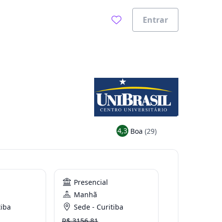
Entrar
4,3
Boa
(29)
Presencial
Manhã
tiba
Sede - Curitiba
R$ 3156.81