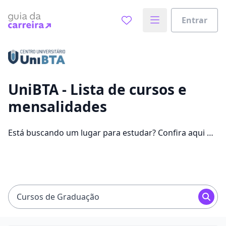
Entrar
Já sabe o que você quer estudar?
Vamos te guiar no caminho ideal para seus estudos
0%
UniBTA - Lista de cursos e
mensalidades
Sim, já sei
Está buscando um lugar para estudar? Confira aqui no
Guia da Carreira todos os cursos e as mensalidades da
UniBTA, uma faculdade presente em 1 cidades e que
Ainda não sei
oferece mensalidades entre R$ 119,26 e R$ 599,90 em
21 cursos.
Cursos de Graduação