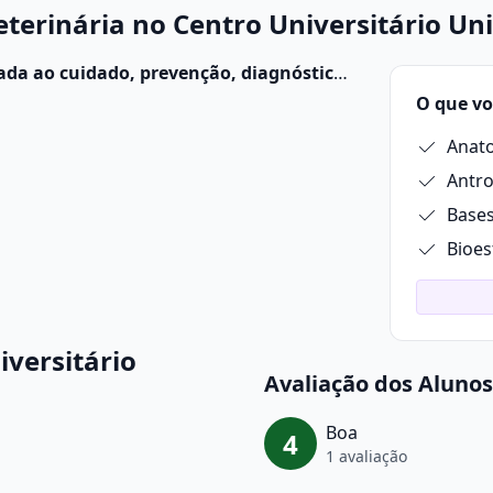
terinária no Centro Universitário Uni
cada ao cuidado, prevenção, diagnóstico
ndo domésticos, de produção e
O que vo
Antro
Bases
Bioes
versitário
Avaliação dos Alunos
Boa
4
1 avaliação