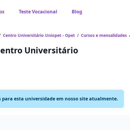
os
Teste Vocacional
Blog
/
Centro Universitário Uniopet - Opet
/
Cursos e mensalidades
entro Universitário
s para esta universidade em nosso site atualmente.