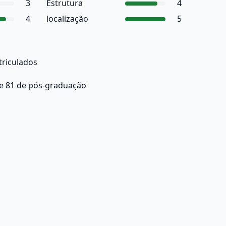
3
Estrutura
4
4
localização
5
triculados
e 81 de pós-graduação