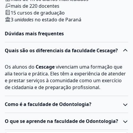
mais de 220 docentes
15 cursos de graduação
3
unidades
no estado de Paraná
Dúvidas mais frequentes
Quais são os diferenciais da faculdade Cescage?
Os alunos do
Cescage
vivenciam uma formação que
alia teoria e prática. Eles têm a experiência de atender
e prestar serviços à comunidade como um exercício
de cidadania e de preparação profissional.
Como é a faculdade de Odontologia?
O
curso de Odontologia
é uma graduação da área da
O que se aprende na faculdade de Odontologia?
saúde
, com duração média de 5 anos, que combina