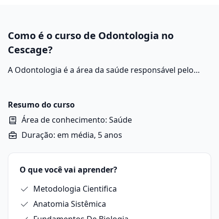
Como é o curso de Odontologia no
Cescage?
A Odontologia é a área da saúde responsável pelo
estudo, diagnóstico, prevenção e tratamento das
doenças e alterações que afetam os dentes, gengivas,
ossos da face e demais estruturas da cavidade bucal.
Resumo do curso
Área de conhecimento: Saúde
Duração: em média, 5 anos
O que você vai aprender?
Metodologia Cientifica
Anatomia Sistêmica