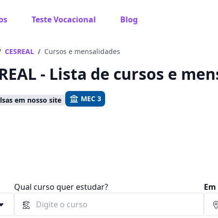
os
Teste Vocacional
Blog
 sabe o que você quer estudar?
os te guiar no caminho ideal para seus estudos
/
CESREAL
/
Cursos e mensalidades
REAL - Lista de cursos e men
MEC 3
sas em nosso site
Sim, já sei
Ainda não sei
Qual curso quer estudar?
Em 