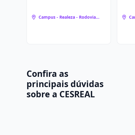
Campus - Realeza - Rodovia
Campus -
(Realeza, PR)
(R
Confira as
principais dúvidas
sobre a CESREAL