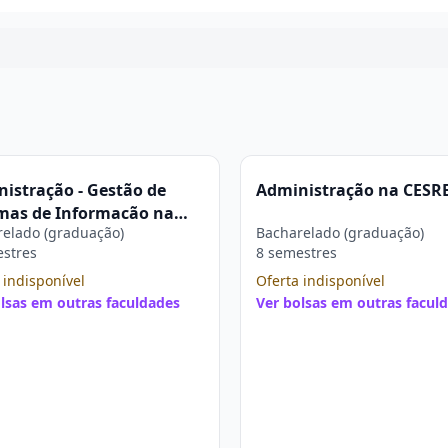
Continuar
istração - Gestão de
Administração na CESR
mas de Informação na
elado (graduação)
Bacharelado (graduação)
EAL
estres
8 semestres
 indisponível
Oferta indisponível
lsas em outras faculdades
Ver bolsas em outras facul