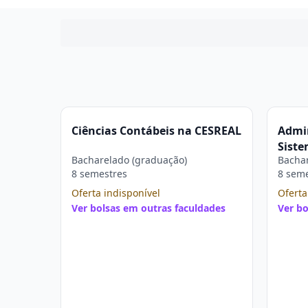
Ciências Contábeis na CESREAL
Admin
Siste
Bacharelado (graduação)
Bachar
CESR
8 semestres
8 sem
Oferta indisponível
Oferta
Ver bolsas em outras faculdades
Ver bo