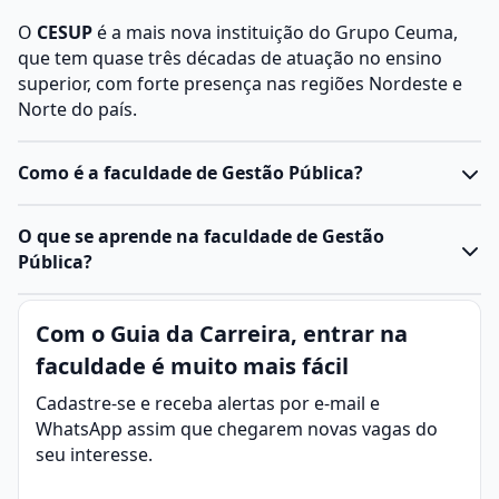
O
CESUP
é a mais nova instituição do Grupo Ceuma,
que tem quase três décadas de atuação no ensino
superior, com forte presença nas regiões Nordeste e
Norte do país.
Como é a faculdade de Gestão Pública?
O curso de Gestão Pública
prepara profissionais para
O que se aprende na faculdade de Gestão
gerir os recursos do Estado
, capazes de
implementar
Pública?
políticas sociais e lidar com planejamento
estratégico de projetos
.
A
Gestão Pública
é área responsável por
administrar
Com o Guia da Carreira, entrar na
Durante a formação, o aluno
aprende sobre a gestão
e organizar os recursos públicos oferecidos pelo
de serviços públicos
, planejamento orçamentário,
faculdade é muito mais fácil
Estado à população
.
análise de políticas e legislação relacionada à
Seu objetivo é
melhorar a eficiência, transparência e
Cadastre-se e receba alertas por e-mail e
administração pública.
a qualidade de serviços essenciais prestados à
WhatsApp assim que chegarem novas vagas do
Além disso, tem contato com disciplinas sobre
gestão
sociedade
, como de saúde, educação, segurança e
seu interesse.
de crises, comunicação pública, ética no serviço
infraestrutura.
público e gestão de organizações do terceiro setor
,