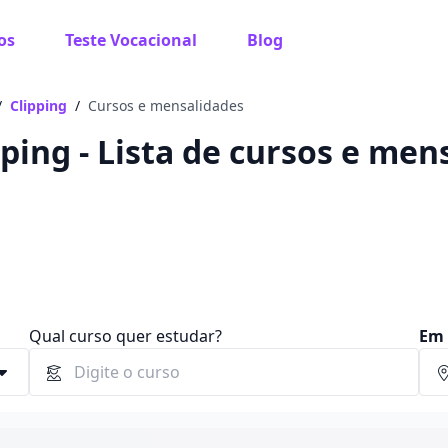
os
Teste Vocacional
Blog
 sabe o que você quer estudar?
os te guiar no caminho ideal para seus estudos
/
Clipping
/
Cursos e mensalidades
pping - Lista de cursos e men
Sim, já sei
Ainda não sei
Qual curso quer estudar?
Em 