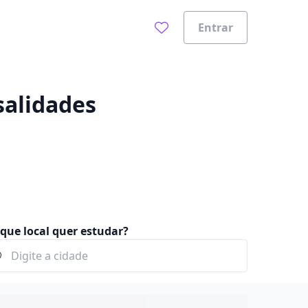
Entrar
0%
salidades
que local quer estudar?