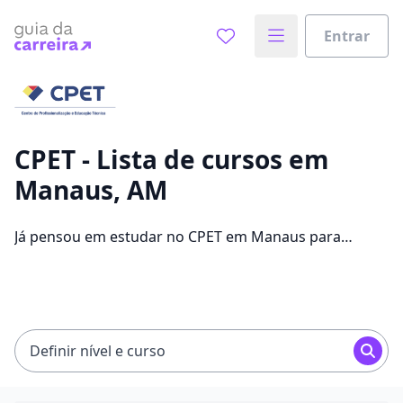
Entrar
Já sabe o que você quer estudar?
Vamos te guiar no caminho ideal para seus estudos
0%
CPET - Lista de cursos em
Manaus, AM
Sim, já sei
Já pensou em estudar no CPET em Manaus para
conseguir melhores oportunidades de emprego?
Saiba que você pode escolher entre 455 cursos e 13
Ainda não sei
campus na cidade, além de pagar mensalidades que
ficam entre R$ 99,90 e R$ 162,21.
Definir nível e curso