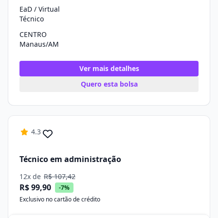
EaD / Virtual
Técnico
CENTRO
Manaus/AM
Ver mais detalhes
Quero esta bolsa
4.3
Técnico em administração
12x de
R$ 107,42
R$ 99,90
-7%
Exclusivo no cartão de crédito