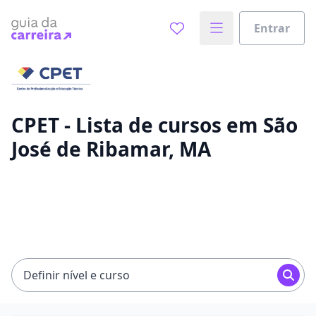
Entrar
Já sabe o que você quer estudar?
Vamos te guiar no caminho ideal para seus estudos
0%
CPET - Lista de cursos em São
José de Ribamar, MA
Sim, já sei
Ainda não sei
Definir nível e curso