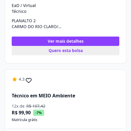
EaD / Virtual
Técnico
PLANALTO 2
CARMO DO RIO CLARO/MG
Ver mais detalhes
Quero esta bolsa
4.3
Técnico em MEIO Ambiente
12x de
R$ 107,42
R$ 99,90
-7%
Matrícula grátis