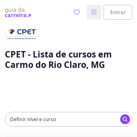
Entrar
Já sabe o que você quer estudar?
Vamos te guiar no caminho ideal para seus estudos
0%
CPET - Lista de cursos em
Carmo do Rio Claro, MG
Sim, já sei
Ainda não sei
Definir nível e curso