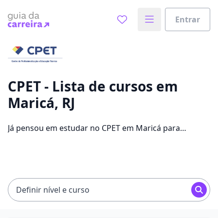
Entrar
Já sabe o que você quer estudar?
Vamos te guiar no caminho ideal para seus estudos
0%
CPET - Lista de cursos em
Maricá, RJ
Sim, já sei
Já pensou em estudar no CPET em Maricá para
conseguir melhores oportunidades de emprego?
Saiba que você pode escolher entre 105 cursos e 3
Ainda não sei
campus na cidade, além de pagar mensalidades que
ficam entre R$ 99,90 e R$ 162,21.
Definir nível e curso