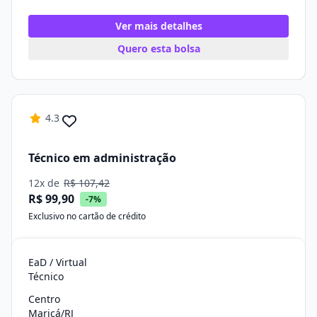
Ver mais detalhes
Quero esta bolsa
4.3
Técnico em administração
12x de
R$ 107,42
R$ 99,90
-7%
Exclusivo no cartão de crédito
EaD / Virtual
Técnico
Centro
Maricá/RJ