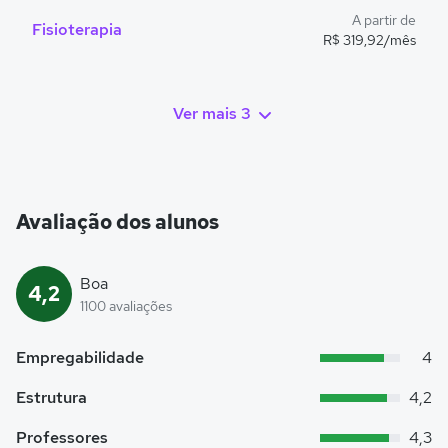
A partir de
Fisioterapia
R$ 319,92/mês
Ver mais 3
Avaliação dos alunos
Boa
4,2
1100 avaliações
Empregabilidade
4
Estrutura
4,2
Professores
4,3