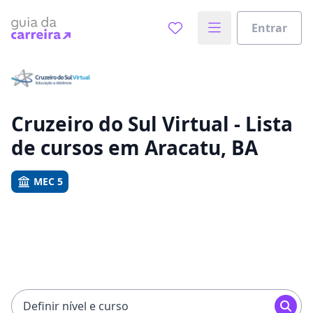
Entrar
Já sabe o que você quer estudar?
Vamos te guiar no caminho ideal para seus estudos
0%
Cruzeiro do Sul Virtual - Lista
de cursos em Aracatu, BA
Sim, já sei
MEC 5
Ainda não sei
Definir nível e curso