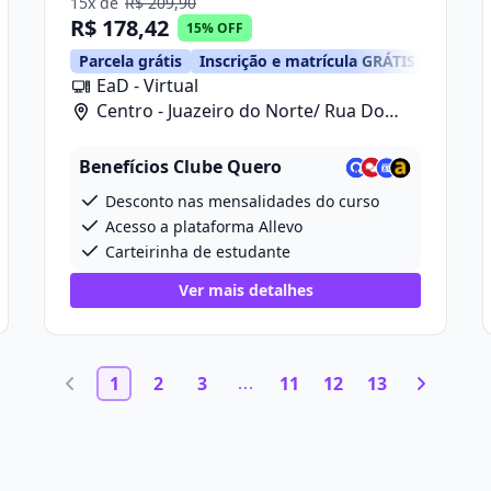
15x de
R$ 209,90
R$ 178,42
15% OFF
Parcela grátis
Inscrição e matrícula GRÁTIS
EaD - Virtual
Centro - Juazeiro do Norte/ Rua Do
Cruzeiro, 668
Benefícios Clube Quero
Desconto nas mensalidades do curso
Acesso a plataforma Allevo
Carteirinha de estudante
Ver mais detalhes
1
2
3
11
12
13