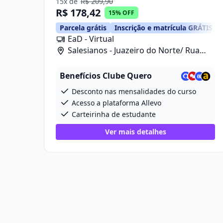
15x de
R$ 209,90
R$ 178,42
15% OFF
Parcela grátis
Inscrição e matrícula GRÁTIS
EaD - Virtual
Salesianos - Juazeiro do Norte/ Rua
Celia Morais Sobreira, 390, Loja 03
Benefícios Clube Quero
Desconto nas mensalidades do curso
Acesso a plataforma Allevo
Carteirinha de estudante
Ver mais detalhes