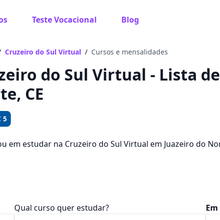
os
Teste Vocacional
Blog
 sabe o que você quer estudar?
os te guiar no caminho ideal para seus estudos
/
Cruzeiro do Sul Virtual
/
Cursos e mensalidades
zeiro do Sul Virtual - Lista 
te, CE
Sim, já sei
 5
ou em estudar na Cruzeiro do Sul Virtual em Juazeiro do N
? Saiba que você pode escolher entre 1707 cursos e 3 ca
Ainda não sei
am entre R$ 101,92 e R$ 246,41.
Qual curso quer estudar?
Em 