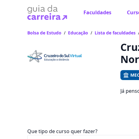
Faculdades
Curs
Já
Vam
Bolsa de Estudo
/
Educação
/
Lista de faculdades
Cru
Nor
MEC
Já pens
emprego
que fic
Que tipo de curso quer fazer?