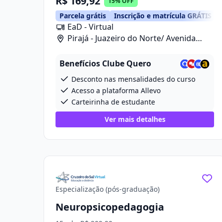
R$ 169,92
15% OFF
Parcela grátis
Inscrição e matrícula GRÁTIS
EaD - Virtual
Pirajá - Juazeiro do Norte/ Avenida
Prefeito Ailton Gomes De Alencar, 2418
Benefícios Clube Quero
Desconto nas mensalidades do curso
Acesso a plataforma Allevo
Carteirinha de estudante
Ver mais detalhes
Especialização (pós-graduação)
Neuropsicopedagogia