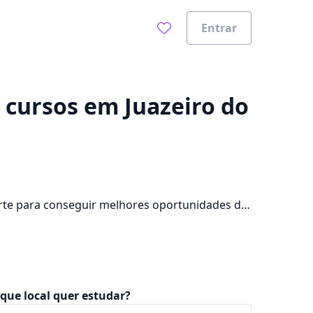
Entrar
0%
de cursos em Juazeiro do
orte para conseguir melhores oportunidades de
mpus na cidade, além de pagar mensalidades
que local quer estudar?