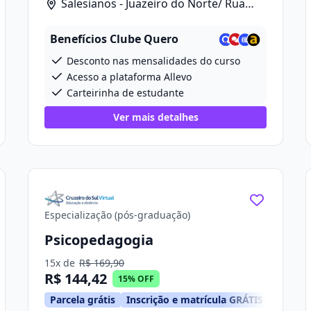
Salesianos - Juazeiro do Norte/ Rua
Celia Morais Sobreira, 390, Loja 03
Benefícios Clube Quero
Desconto nas mensalidades do curso
Acesso a plataforma Allevo
Carteirinha de estudante
Ver mais detalhes
Especialização (pós-graduação)
Psicopedagogia
15x de
R$ 169,90
R$ 144,42
15% OFF
Parcela grátis
Inscrição e matrícula GRÁTIS