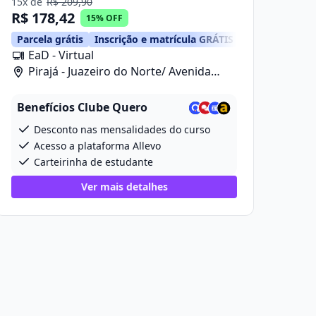
15x de
R$ 209,90
R$ 178,42
15% OFF
Parcela grátis
Inscrição e matrícula GRÁTIS
EaD - Virtual
Pirajá - Juazeiro do Norte/ Avenida
Prefeito Ailton Gomes De Alencar, 2418
Benefícios Clube Quero
Desconto nas mensalidades do curso
Acesso a plataforma Allevo
Carteirinha de estudante
Ver mais detalhes