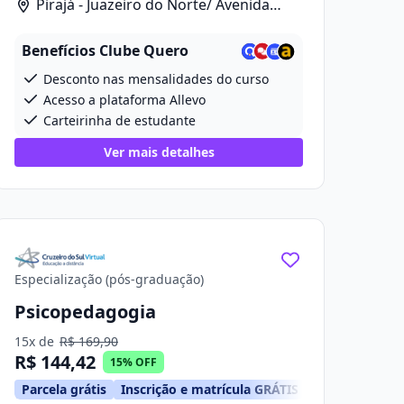
Pirajá - Juazeiro do Norte/ Avenida
Prefeito Ailton Gomes De Alencar, 2418
Benefícios Clube Quero
Desconto nas mensalidades do curso
Acesso a plataforma Allevo
Carteirinha de estudante
Ver mais detalhes
Especialização (pós-graduação)
Psicopedagogia
15x de
R$ 169,90
R$ 144,42
15% OFF
Parcela grátis
Inscrição e matrícula GRÁTIS