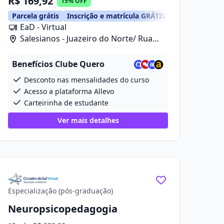
R$ 169,92
15% OFF
Parcela grátis
Inscrição e matrícula GRÁTIS
EaD - Virtual
Salesianos - Juazeiro do Norte/ Rua
Celia Morais Sobreira, 390, Loja 03
Benefícios Clube Quero
Desconto nas mensalidades do curso
Acesso a plataforma Allevo
Carteirinha de estudante
Ver mais detalhes
Especialização (pós-graduação)
Neuropsicopedagogia