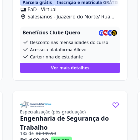
Parcela grátis
Inscrição e matrícula GRÁTIS
EaD - Virtual
Salesianos - Juazeiro do Norte/ Rua
Celia Morais Sobreira, 390, Loja 03
Benefícios Clube Quero
Desconto nas mensalidades do curso
Acesso a plataforma Allevo
Carteirinha de estudante
Ver mais detalhes
Especialização (pós-graduação)
Engenharia de Segurança do
Trabalho
18x de
R$ 199,90