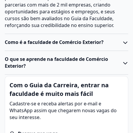
parcerias com mais de 2 mil empresas, criando
oportunidades para estágios e empregos, e seus
cursos são bem avaliados no Guia da Faculdade,
reforçando sua credibilidade no ensino superior.
Como é a faculdade de Comércio Exterior?
O curso de Comércio Exterior é desenvolvido em nível
O que se aprende na faculdade de Comércio
de graduação tecnológica, com carga horária mínima
Exterior?
de 1.600 horas e duração estimada de dois anos.
Conforme proposto pelo Ministério da Educação
O curso de
Comércio Exterior
apresenta uma área
Com o Guia da Carreira, entrar na
(MEC), por meio do Catálogo Nacional de Cursos
que gerencia as transações comerciais entre países,
Superiores de Tecnologia, seu objetivo é capacitar
faculdade é muito mais fácil
lidando com processos de exportação, importação e
profissionais para lidar com transações de importação
acordos internacionais. O objetivo é garantir que as
Cadastre-se e receba alertas por e-mail e
e exportação, gestão logística e aduaneira,
operações sejam realizadas em conformidade com as
WhatsApp assim que chegarem novas vagas do
negociações tributárias e cambiais, além de pesquisas
normas alfandegárias e políticas econômicas.
seu interesse.
e prospecção de mercados internacionais.
A faculdade em Comércio Exterior forma especialistas
A formação possui suporte para diferentes
em planejamento, gestão e operacionalização de