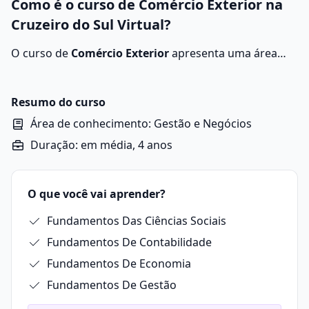
Como é o curso de Comércio Exterior na
Cruzeiro do Sul Virtual?
O curso de
Comércio Exterior
apresenta uma área
que gerencia as transações comerciais entre países,
lidando com processos de exportação, importação e
acordos internacionais. O objetivo é garantir que as
Resumo do curso
operações sejam realizadas em conformidade com as
Área de conhecimento: Gestão e Negócios
normas alfandegárias e políticas econômicas.
Duração: em média, 4 anos
O que você vai aprender?
Fundamentos Das Ciências Sociais
Fundamentos De Contabilidade
Fundamentos De Economia
Fundamentos De Gestão