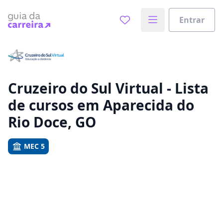
Entrar
Já sabe o que você quer estudar?
Vamos te guiar no caminho ideal para seus estudos
0%
Cruzeiro do Sul Virtual - Lista
de cursos em Aparecida do
Sim, já sei
Rio Doce, GO
MEC 5
Ainda não sei