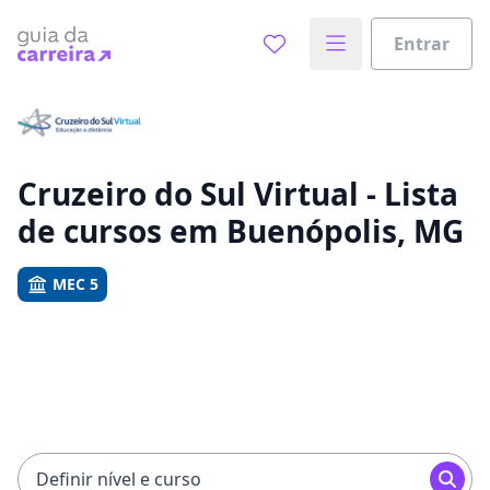
Entrar
Já sabe o que você quer estudar?
Vamos te guiar no caminho ideal para seus estudos
0%
Cruzeiro do Sul Virtual - Lista
de cursos em Buenópolis, MG
Sim, já sei
MEC 5
Ainda não sei
Definir nível e curso