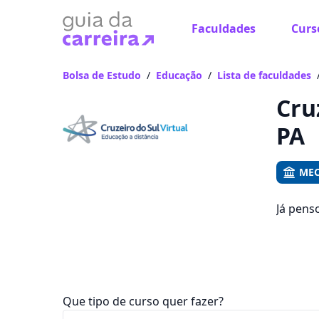
Faculdades
Curs
Já
Vam
Bolsa de Estudo
/
Educação
/
Lista de faculdades
Cru
PA
MEC
Já pens
emprego
ficam e
Que tipo de curso quer fazer?