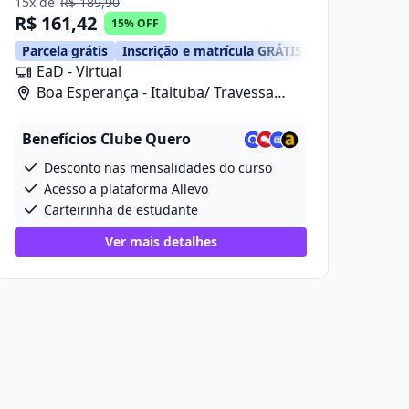
15x de
R$ 189,90
R$ 161,42
15% OFF
Parcela grátis
Inscrição e matrícula GRÁTIS
EaD - Virtual
Boa Esperança - Itaituba/ Travessa
Projetada 2, 280
Benefícios Clube Quero
Desconto nas mensalidades do curso
Acesso a plataforma Allevo
Carteirinha de estudante
Ver mais detalhes