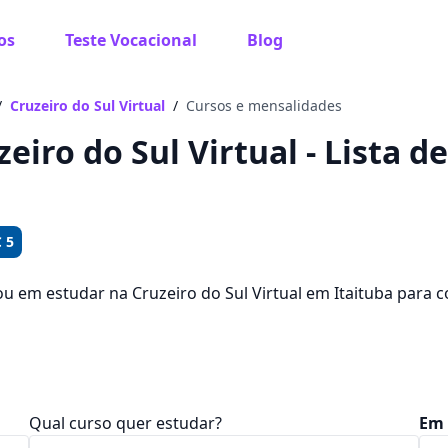
os
Teste Vocacional
Blog
 sabe o que você quer estudar?
os te guiar no caminho ideal para seus estudos
/
Cruzeiro do Sul Virtual
/
Cursos e mensalidades
zeiro do Sul Virtual - Lista d
Sim, já sei
 5
ou em estudar na Cruzeiro do Sul Virtual em Itaituba para
? Saiba que você pode escolher entre 569 cursos e 1 cam
Ainda não sei
ntre R$ 101,92 e R$ 246,41.
Qual curso quer estudar?
Em 