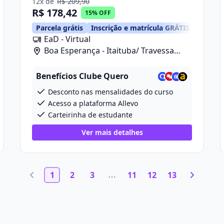
12x de
R$ 209,90
R$ 178,42
15% OFF
Parcela grátis
Inscrição e matrícula GRÁTIS
EaD - Virtual
Boa Esperança - Itaituba/ Travessa
Projetada 2, 280
Benefícios Clube Quero
Desconto nas mensalidades do curso
Acesso a plataforma Allevo
Carteirinha de estudante
Ver mais detalhes
1
2
3
11
12
13