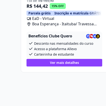
15x de
R$ 169,90
R$ 144,42
15% OFF
Parcela grátis
Inscrição e matrícula GRÁTIS
EaD - Virtual
Boa Esperança - Itaituba/ Travessa
Projetada 2, 280
Benefícios Clube Quero
Desconto nas mensalidades do curso
Acesso a plataforma Allevo
Carteirinha de estudante
Ver mais detalhes