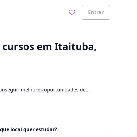
Entrar
0%
e cursos em Itaituba,
 conseguir melhores oportunidades de
pus na cidade, além de pagar mensalidades que
que local quer estudar?