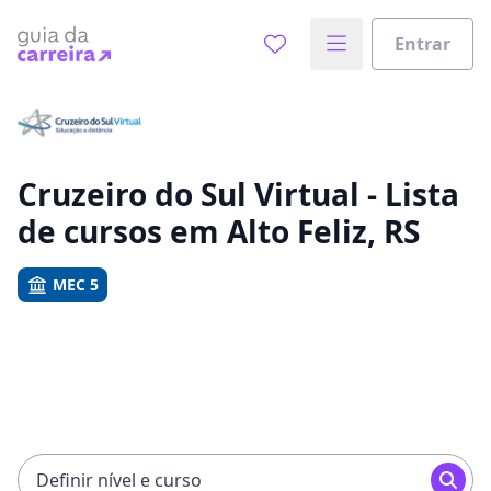
Entrar
Já sabe o que você quer estudar?
Vamos te guiar no caminho ideal para seus estudos
0%
Cruzeiro do Sul Virtual - Lista
de cursos em Alto Feliz, RS
Sim, já sei
MEC 5
Ainda não sei
Definir nível e curso