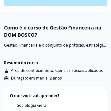
Como é o curso de Gestão Financeira na
DOM BOSCO?
Gestão Financeira é o conjunto de práticas, estratégias
e processos utilizados por empresas, organizações ou
mesmo pessoas para administrar seus recursos
financeiros de maneira eficiente, garantindo que o
Resumo do curso
dinheiro seja usado de forma adequada, que as
Área de conhecimento: Ciências sociais aplicadas
obrigações sejam cumpridas e que haja crescimento
Duração: em média, 2 anos
sustentável.
O que você vai aprender?
Sociologia Geral