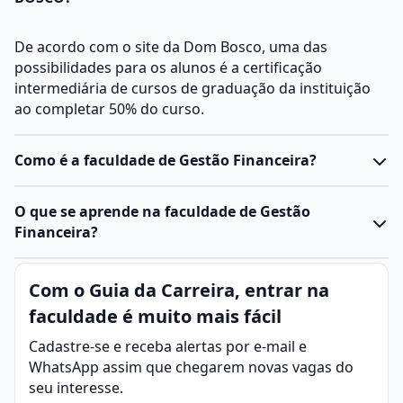
De acordo com o site da Dom Bosco, uma das
possibilidades para os alunos é a certificação
intermediária de cursos de graduação da instituição
ao completar 50% do curso.
Como é a faculdade de Gestão Financeira?
O
curso de Gestão Financeira
é voltado para capacitar
O que se aprende na faculdade de Gestão
profissionais a administrar recursos financeiros de
Financeira?
empresas, organizações e projetos, ensinando
técnicas de planejamento, controle e análise
Gestão Financeira é o conjunto de práticas, estratégias
Com o Guia da Carreira, entrar na
econômica.
e processos utilizados por empresas, organizações ou
Ele pode ser oferecido em modalidades presenciais,
faculdade é muito mais fácil
mesmo pessoas para administrar seus recursos
semipresenciais ou EAD, e pode variar entre
financeiros de maneira eficiente, garantindo que o
Cadastre-se e receba alertas por e-mail e
tecnológico
(2 a 3 anos) e
bacharelado
(4 anos),
dinheiro seja usado de forma adequada, que as
WhatsApp assim que chegarem novas vagas do
dependendo da instituição.
obrigações sejam cumpridas e que haja crescimento
seu interesse.