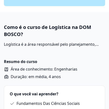
Como é o curso de Logística na DOM
BOSCO?
Logística é a área responsável pelo planejamento,
execução e controle eficiente do fluxo de produtos,
serviços e informações desde o ponto de origem até o
ponto de consumo, garantindo que cheguem ao lugar
Resumo do curso
certo, na quantidade correta, no tempo adequado e
Área de conhecimento: Engenharias
com o menor custo possível.
Duração: em média, 4 anos
O que você vai aprender?
Fundamentos Das Ciências Sociais