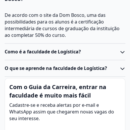
De acordo com o site da Dom Bosco, uma das
possibilidades para os alunos é a certificação
intermediária de cursos de graduação da instituição
ao completar 50% do curso.
Como é a faculdade de Logística?
O
curso de Logística
é voltado para formar
O que se aprende na faculdade de Logística?
profissionais capazes de planejar, gerenciar e otimizar
os processos de
transporte
, armazenamento e
Logística é a área responsável pelo planejamento,
Com o Guia da Carreira, entrar na
distribuição de produtos e serviços. Ele pode ser
execução e controle eficiente do fluxo de produtos,
encontrado em nível
técnico
,
tecnológico
ou de
faculdade é muito mais fácil
serviços e informações desde o ponto de origem até o
bacharelado
e, em alguns casos, também em pós-
ponto de consumo, garantindo que cheguem ao lugar
Cadastre-se e receba alertas por e-mail e
graduação (MBA ou especialização).
certo, na quantidade correta, no tempo adequado e
WhatsApp assim que chegarem novas vagas do
Estrutura do curso
com o menor custo possível.
seu interesse.
O curso combina teoria e prática e aborda áreas
Em outras palavras, logística envolve organizar toda a
como: