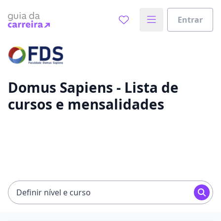
Entrar
Já sabe o que você quer estudar?
Vamos te guiar no caminho ideal para seus estudos
0%
Domus Sapiens - Lista de
cursos e mensalidades
Sim, já sei
Ainda não sei
Definir nível e curso