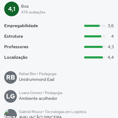
Boa
4,1
476 avaliações
Empregabilidade
3,6
Estrutura
4
Professores
4,3
Localização
4,4
Rafael Bini • Pedagogia
RB
Unidrummond Ead
Luana Gomes • Pedagogia
LG
Ambiente acolhedor
Gabriel Moura • Tecnologias em Logística
AVALIAÇÃO SINCERA