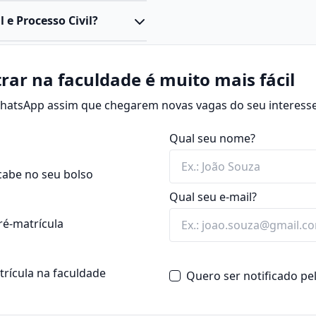
 pós-graduação indicada a
 e Processo Civil?
 civis e a práticas
elações privadas entre
o contratos,
lidade civil, direito de
rar na faculdade é muito mais fácil
nteúdos de Processo Civil,
e cumprimento de sentença.
 WhatsApp assim que chegarem novas vagas do seu interesse
imentos que regem a solução
em processos de diferentes
as, garantindo o devido
Qual seu nome?
 meses, a depender da
so Civil) oferece, ao
ncial ou a distância (EaD).
do das relações civis e da
cabe no seu bolso
Qual seu e-mail?
jurídico material, mas
nse, acompanhando ações,
ré-matrícula
atrícula na faculdade
Quero ser notificado p
ivil e Processo Civil