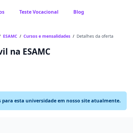
os
Teste Vocacional
Blog
/
ESAMC
/
Cursos e mensalidades
/
Detalhes da oferta
ivil na ESAMC
s para esta universidade em nosso site atualmente.