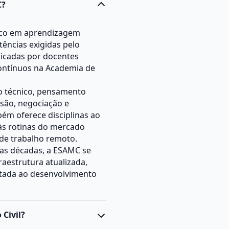
C?
co em aprendizagem
ências exigidas pelo
licadas por docentes
contínuos na Academia de
o técnico, pensamento
isão, negociação e
bém oferece disciplinas ao
 às rotinas do mercado
 de trabalho remoto.
as décadas, a ESAMC se
raestrutura atualizada,
tada ao desenvolvimento
 Civil?