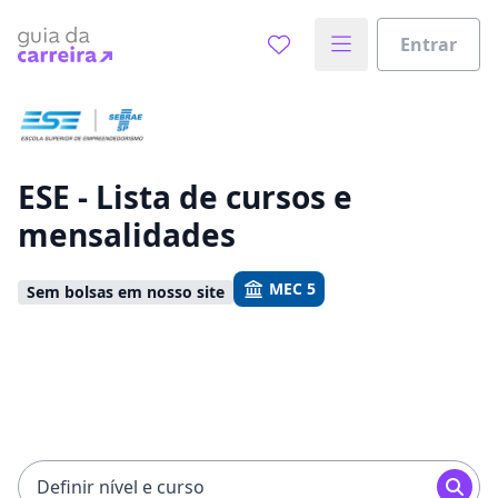
Entrar
Já sabe o que você quer estudar?
Vamos te guiar no caminho ideal para seus estudos
0%
ESE - Lista de cursos e
mensalidades
Sim, já sei
MEC 5
Sem bolsas em nosso site
Ainda não sei
Definir nível e curso