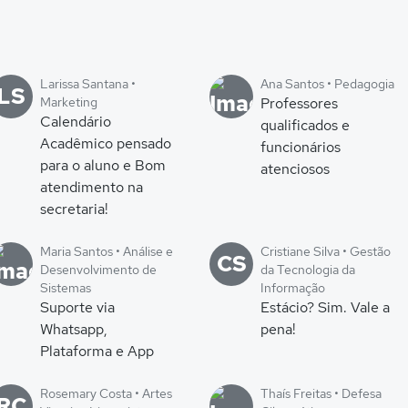
Larissa Santana •
Ana Santos • Pedagogia
LS
Marketing
Professores
Calendário
qualificados e
Acadêmico pensado
funcionários
para o aluno e Bom
atenciosos
atendimento na
secretaria!
Maria Santos • Análise e
Cristiane Silva • Gestão
CS
Desenvolvimento de
da Tecnologia da
Sistemas
Informação
Suporte via
Estácio? Sim. Vale a
Whatsapp,
pena!
Plataforma e App
Rosemary Costa • Artes
Thaís Freitas • Defesa
RC