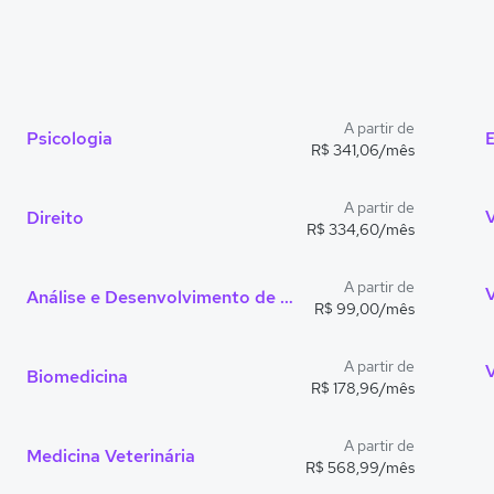
A partir de
Psicologia
R$ 341,06/mês
A partir de
V
Direito
R$ 334,60/mês
A partir de
V
Análise e Desenvolvimento de Sistemas
R$ 99,00/mês
A partir de
V
Biomedicina
R$ 178,96/mês
A partir de
Medicina Veterinária
R$ 568,99/mês