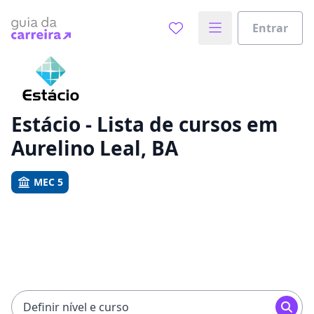
Entrar
Já sabe o que você quer estudar?
Vamos te guiar no caminho ideal para seus estudos
0%
Estácio - Lista de cursos em
Aurelino Leal, BA
Sim, já sei
MEC 5
Ainda não sei
Definir nível e curso