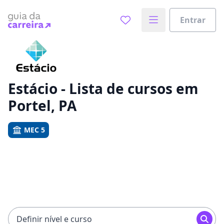
Entrar
Já sabe o que você quer estudar?
Vamos te guiar no caminho ideal para seus estudos
0%
Estácio - Lista de cursos em
Portel, PA
Sim, já sei
MEC 5
Ainda não sei
Definir nível e curso