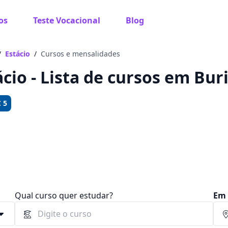
os
Teste Vocacional
Blog
 sabe o que você quer estudar?
os te guiar no caminho ideal para seus estudos
/
Estácio
/
Cursos e mensalidades
ácio - Lista de cursos em Buri
 5
Sim, já sei
Ainda não sei
Qual curso quer estudar?
Em 