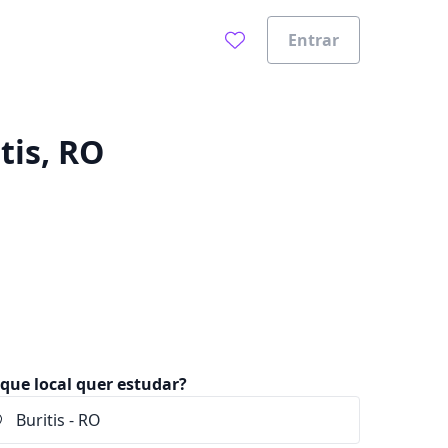
Entrar
0%
tis, RO
que local quer estudar?