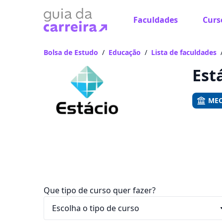
Faculdades
Curs
Já
Vam
Bolsa de Estudo
/
Educação
/
Lista de faculdades
Est
MEC
Que tipo de curso quer fazer?