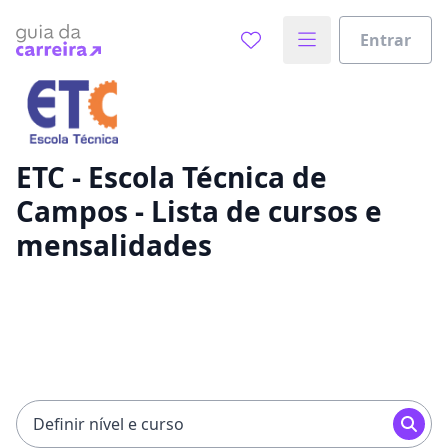
Entrar
Já sabe o que você quer estudar?
Vamos te guiar no caminho ideal para seus estudos
0%
ETC - Escola Técnica de
Campos - Lista de cursos e
Sim, já sei
mensalidades
Ainda não sei
Definir nível e curso