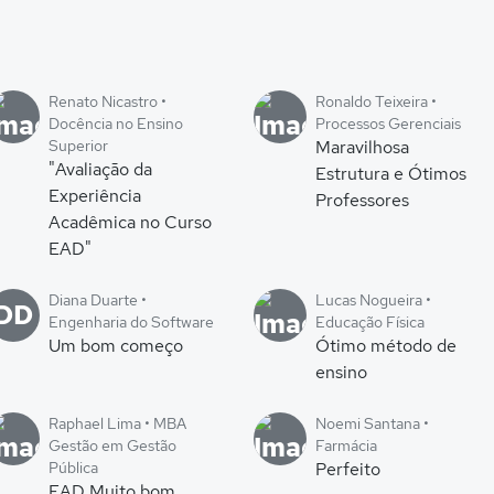
Renato Nicastro •
Ronaldo Teixeira •
Docência no Ensino
Processos Gerenciais
Superior
Maravilhosa
"Avaliação da
Estrutura e Ótimos
Experiência
Professores
Acadêmica no Curso
EAD"
Diana Duarte •
Lucas Nogueira •
DD
Engenharia do Software
Educação Física
Um bom começo
Ótimo método de
ensino
Raphael Lima • MBA
Noemi Santana •
Gestão em Gestão
Farmácia
Pública
Perfeito
EAD Muito bom